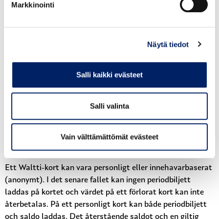
Markkinointi
tid. En produkt som laddats på nätet ska aktiveras på
resekortet inom 3 månader från laddningen.
Näytä tiedot
Zoner, biljettyper och priser
Salli kaikki evästeet
Kotkaregionen kollektivtrafik är indelad i flera
betalningszoner. När du reser inom en zon betalar du
priset för en zon. Om resan sker mellan två zoner betalas
Salli valinta
priset för två zoner, till exempel vid resa från Kotka till
Fredrikshamn eller från Fredrikshamn till Pyttis. Mer
information om zonerna finns i webbplatsens
Vain välttämättömät evästeet
finskspråkiga version.
Ett Waltti-kort kan vara personligt eller innehavarbaserat
(anonymt). I det senare fallet kan ingen periodbiljett
laddas på kortet och värdet på ett förlorat kort kan inte
återbetalas. På ett personligt kort kan både periodbiljett
och saldo laddas. Det återstående saldot och en giltig