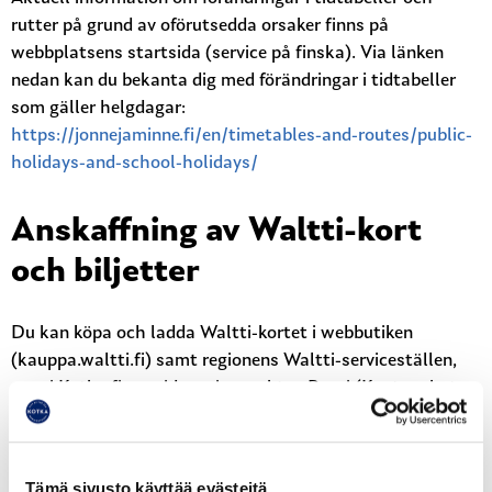
rutter på grund av oförutsedda orsaker finns på
webbplatsens startsida (service på finska). Via länken
nedan kan du bekanta dig med förändringar i tidtabeller
som gäller helgdagar:
https://jonnejaminne.fi/en/timetables-and-routes/public-
holidays-and-school-holidays/
Anskaffning av Waltti-kort
och biljetter
Du kan köpa och ladda Waltti-kortet i webbutiken
(kauppa.waltti.fi) samt regionens Waltti-serviceställen,
som i Kotka finns vid servicepunkten Ruori (Kustaankatu
2, 48100 Kotka), i Fredrikshamn vid servicepunkten
Rinkeli (Puistokatu 6, 49400 Hamina), vid R-kiosken i
Karhula (Sammonaukio 2, 48600 Kotka) samt i Pyttis
Tämä sivusto käyttää evästeitä