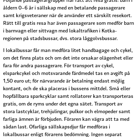
Följande passagerargrupper har rätt att resa gratis: barn i
åldern 0–6 år i sällskap med en betalande passagerare
samt krigsveteraner när de använder ett särskilt resekort.
Rätt till gratis resa har även passagerare som medför barn
i barnvagn eller sittvagn med lokaltrafiken i Kotka-
regionen på stadsbussar, dvs. stora låggolvsbussar.
I lokalbussar får man medföra litet handbagage och cykel,
om det finns plats och om det inte orsakar olägenhet eller
fara för andra passagerare. För transport av cykel,
elsparkcykel och motsvarande färdmedel tas en avgift på
1,50 euro ut; för närvarande är betalning endast möjlig
kontant, och de ska placeras i bussens mittdel. Små eller
hopfällbara sparkcyklar samt rollatorer kan transporteras
gratis, om de ryms under det egna sätet. Transport av
stora lastcyklar, trehjulingar, pulkor och elmopeder samt
farliga ämnen är förbjuden. Föraren kan vägra att ta med
sådan last. Ofarliga sällskapsdjur får medföras i
lokalbussar enligt förarens bedömning. Ingen separat