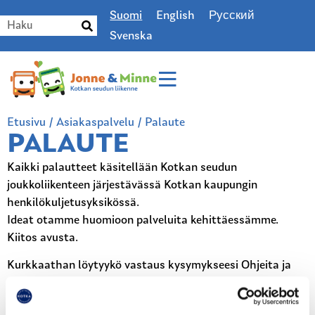
Suomi
English
Русский
Svenska
Etusivu
/
Asiakaspalvelu
/
Palaute
PALAUTE
Kaikki palautteet käsitellään Kotkan seudun
joukkoliikenteen järjestävässä Kotkan kaupungin
henkilökuljetusyksikössä.
Ideat otamme huomioon palveluita kehittäessämme.
Kiitos avusta.
Kurkkaathan löytyykö vastaus kysymykseesi Ohjeita ja
tietoja -valikosta tai
UKK-sivulta
.
Jos asiasi koskee löytötavaroita,
katso lisää löytötavarat-