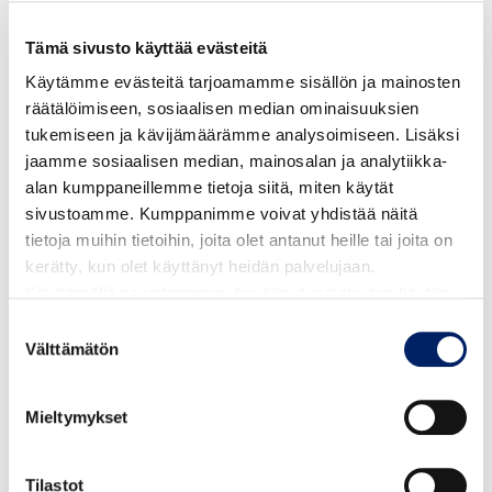
sivulta.
Tämä sivusto käyttää evästeitä
Matkakortti- ja matkustusehdot, pdf
Käytämme evästeitä tarjoamamme sisällön ja mainosten
räätälöimiseen, sosiaalisen median ominaisuuksien
tukemiseen ja kävijämäärämme analysoimiseen. Lisäksi
Lähettäjän yhteystiedot:
(ei pakollisia)
jaamme sosiaalisen median, mainosalan ja analytiikka-
Jos haluat vastauksen, laitathan sähköpostiosoitteesi
alan kumppaneillemme tietoja siitä, miten käytät
tähän. Antamalla sähköpostiosoitteesi hyväksyt
sivustoamme. Kumppanimme voivat yhdistää näitä
tietojesi käsittelyn.
tietoja muihin tietoihin, joita olet antanut heille tai joita on
kerätty, kun olet käyttänyt heidän palvelujaan.
Käyttämällä sivustoamme, hyväksyt evästeiden käytön.
Tietosuojaseloste
Suostumuksen
Välttämätön
valinta
Tapahtuman aika ja paikka sekä liikennöitsijä:
Mieltymykset
Linjan numero ja suunta tai pysäkin nimi/numero:
Tilastot