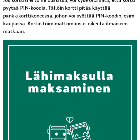
Jos korttisi ei toimi bussissa, voi kyse olla siitä, että kortti
pyytää PIN-koodia. Tällöin kortti pitää käyttää
pankkikorttikoneessa, johon voi syöttää PIN-koodin, esim.
kaupassa. Kortin toimimattomuus ei oikeuta ilmaiseen
matkaan.