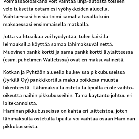
Voimassaoloaikana voit vaihtaa linja-autosta toiseen
veloituksetta ostamiesi vyöhykkeiden alueella.
Vaihtaessasi bussia toimi samalla tavalla kuin
maksaessasi ensimmäisellä matkalla.
Jotta vaihtoaikaa voi hyödyntää, tulee kaikilla
leimauksilla käyttää samaa lähimaksuvälinettä.
Muovinen pankkikortti ja sama pankkikortti älylaitteessa
(esim. puhelimen Walletissa) ovat eri maksuvälineitä.
Kotkan ja Pyhtään alueella kulkevissa pikkubusseissa
(Jyrkilä Oy) pankkikortilla maksu poikkeaa muusta
liikenteestä. Lähimaksulla ostetulla lipuilla ei ole vaihto–
oikeutta näihin pikkubusseihin. Tämä käytäntö johtuu eri
laitekannoista.
Haminan pikkubusseissa on kahta eri laitteistoa, joten
lähimaksulla ostetulla lipuilla voi vaihtaa osaan Haminan
pikkubusseista.