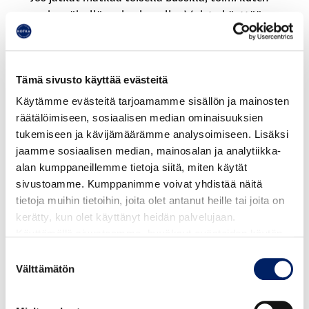
ensimmäisellä maksukerralla. Muista käyttää
samaa maksuvälinettä, näin vaihtosi on
maksuton vaihtoajan puitteissa.
Lähimaksulla voit maksaa vain oman matkasi
. Samalla
Tämä sivusto käyttää evästeitä
maksuvälineellä ei voi maksaa mukana matkustavan
Käytämme evästeitä tarjoamamme sisällön ja mainosten
henkilön matkaa. Jos haluat ostaa lipun myös toiselle
räätälöimiseen, sosiaalisen median ominaisuuksien
henkilölle, matka on maksettava joko toisella
tukemiseen ja kävijämäärämme analysoimiseen. Lisäksi
lähimaksuvälineellä (esimerkiksi pankkikortti ja sama
jaamme sosiaalisen median, mainosalan ja analytiikka-
pankkikortti puhelimessa ovat eri maksutapoja) tai muuta
alan kumppaneillemme tietoja siitä, miten käytät
maksutapaa käyttäen, esimerkiksi käteisellä,
sivustoamme. Kumppanimme voivat yhdistää näitä
mobiililipulla tai Waltti-matkakortilla.
tietoja muihin tietoihin, joita olet antanut heille tai joita on
kerätty, kun olet käyttänyt heidän palvelujaan.
Kuitin saat
asiakasportaalista
. Mobiililompakoiden (esim.
Käyttämällä sivustoamme, hyväksyt evästeiden käytön.
Wallet) kuitit saat pyytämällä, osoitteesta
Suostumuksen
joukkoliikenne@kotka.fi. Muista laittaa viestiin mukaan
Välttämätön
valinta
pankkikortin 4 viimeistä numeroa mobiilivälineestä (eivät
ole samat kuin pankkikortissa lukee). Linja-autosta ei saa