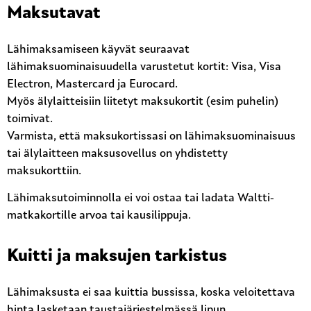
Maksutavat
Lähimaksamiseen käyvät seuraavat
lähimaksuominaisuudella varustetut kortit: Visa, Visa
Electron, Mastercard ja Eurocard.
Myös älylaitteisiin liitetyt maksukortit (esim puhelin)
toimivat.
Varmista, että maksukortissasi on lähimaksuominaisuus
tai älylaitteen maksusovellus on yhdistetty
maksukorttiin.
Lähimaksutoiminnolla ei voi ostaa tai ladata Waltti-
matkakortille arvoa tai kausilippuja.
Kuitti ja maksujen tarkistus
Lähimaksusta ei saa kuittia bussissa, koska veloitettava
hinta lasketaan taustajärjestelmässä lipun