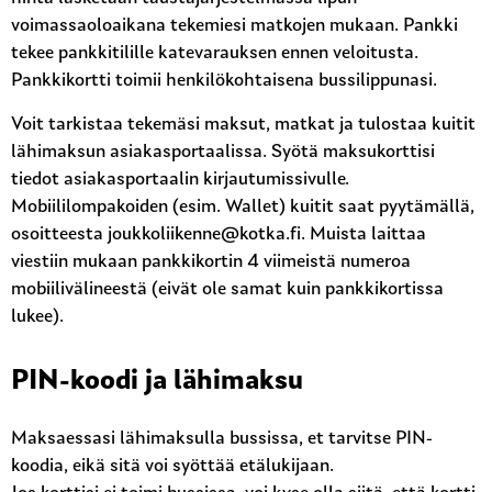
voimassaoloaikana tekemiesi matkojen mukaan. Pankki
tekee pankkitilille katevarauksen ennen veloitusta.
Pankkikortti toimii henkilökohtaisena bussilippunasi.
Voit tarkistaa tekemäsi maksut, matkat ja tulostaa kuitit
lähimaksun asiakasportaalissa. Syötä maksukorttisi
tiedot asiakasportaalin kirjautumissivulle.
Mobiililompakoiden (esim. Wallet) kuitit saat pyytämällä,
osoitteesta joukkoliikenne@kotka.fi. Muista laittaa
viestiin mukaan pankkikortin 4 viimeistä numeroa
mobiilivälineestä (eivät ole samat kuin pankkikortissa
lukee).
PIN-koodi ja lähimaksu
Maksaessasi lähimaksulla bussissa, et tarvitse PIN-
koodia, eikä sitä voi syöttää etälukijaan.