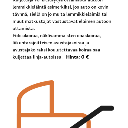
Kuljettaja voi kieltäytyä ottamasta autoon
lemmikkieläintä esimerkiksi, jos auto on kovin
täynnä, siellä on jo muita lemmikkieläimiä tai
muut matkustajat vastustavat eläimen autoon
ottamista.
Poliisikoiraa, näkövammaisten opaskoiraa,
liikuntarajoitteisen avustajakoiraa ja
avustajakoiraksi koulutettavaa koiraa saa
kuljettaa linja-autoissa.
Hinta: 0 €