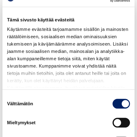
Vaunut tai rattaat työnnetään bussiin
menosuunta edellä. Lastenvaunujen paikka on
Tämä sivusto käyttää evästeitä
linja-auton keskiosassa. Jos auton keskiosan
Käytämme evästeitä tarjoamamme sisällön ja mainosten
lastenvaunupaikat tulevat täyteen, lisää
räätälöimiseen, sosiaalisen median ominaisuuksien
lastenvaunumatkustajia ei siihen voi ottaa
tukemiseen ja kävijämäärämme analysoimiseen. Lisäksi
turvallisuussyistä. Lapsen on matkustettava
jaamme sosiaalisen median, mainosalan ja analytiikka-
vaunuissa/rattaissa, ja aikuisen on pidettävä
alan kumppaneillemme tietoja siitä, miten käytät
niistä kiinni koko matkan ajan. Poistuttaessa
sivustoamme. Kumppanimme voivat yhdistää näitä
bussista turvallisin tapa on vetää
tietoja muihin tietoihin, joita olet antanut heille tai joita on
vaunut/rattaat ulos.
kerätty, kun olet käyttänyt heidän palvelujaan.
Turvallisuussyistä suurten/painavien tavaroiden
Käyttämällä sivustoamme, hyväksyt evästeiden käytön.
kuljettaminen vaunuissa on kielletty.
Suostumuksen
Välttämätön
valinta
Mieltymykset