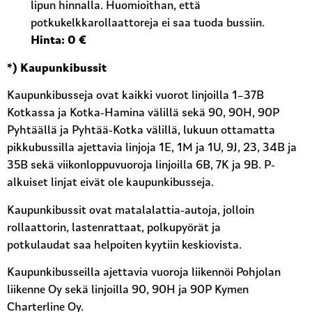
lipun hinnalla. Huomioithan, että
potkukelkkarollaattoreja ei saa tuoda bussiin.
Hinta: 0 €
*) Kaupunkibussit
Kaupunkibusseja ovat kaikki vuorot linjoilla 1–37B
Kotkassa ja Kotka-Hamina välillä sekä 90, 90H, 90P
Pyhtäällä ja Pyhtää-Kotka välillä, lukuun ottamatta
pikkubussilla ajettavia linjoja 1E, 1M ja 1U, 9J, 23, 34B ja
35B sekä viikonloppuvuoroja linjoilla 6B, 7K ja 9B. P-
alkuiset linjat eivät ole kaupunkibusseja.
Kaupunkibussit ovat matalalattia-autoja, jolloin
rollaattorin, lastenrattaat, polkupyörät ja
potkulaudat saa helpoiten kyytiin keskiovista.
Kaupunkibusseilla ajettavia vuoroja liikennöi Pohjolan
liikenne Oy sekä linjoilla 90, 90H ja 90P Kymen
Charterline Oy.