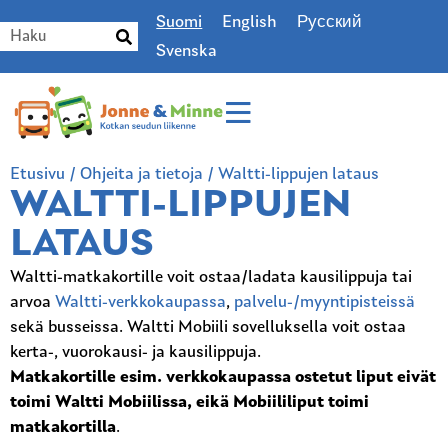
Suomi
English
Русский
Svenska
Etusivu
/
Ohjeita ja tietoja
/
Waltti-lippujen lataus
WALTTI-LIPPUJEN
LATAUS
Waltti-matkakortille voit ostaa/ladata kausilippuja tai
arvoa
Waltti-verkkokaupassa
,
palvelu-/myyntipisteissä
sekä busseissa. Waltti Mobiili sovelluksella voit ostaa
kerta-, vuorokausi- ja kausilippuja.
Matkakortille esim. verkkokaupassa ostetut liput eivät
toimi Waltti Mobiilissa, eikä Mobiililiput toimi
matkakortilla
.