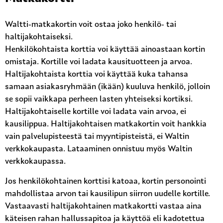
Waltti-matkakortin voit ostaa joko henkilö- tai
haltijakohtaiseksi.
Henkilökohtaista korttia voi käyttää ainoastaan kortin
omistaja. Kortille voi ladata kausituotteen ja arvoa.
Haltijakohtaista korttia voi käyttää kuka tahansa
samaan asiakasryhmään (ikään) kuuluva henkilö, jolloin
se sopii vaikkapa perheen lasten yhteiseksi kortiksi.
Haltijakohtaiselle kortille voi ladata vain arvoa, ei
kausilippua. Haltijakohtaisen matkakortin voit hankkia
vain palvelupisteestä tai myyntipisteistä, ei Waltin
verkkokaupasta. Lataaminen onnistuu myös Waltin
verkkokaupassa.
Jos henkilökohtainen korttisi katoaa, kortin personointi
mahdollistaa arvon tai kausilipun siirron uudelle kortille.
Vastaavasti haltijakohtainen matkakortti vastaa aina
käteisen rahan hallussapitoa ja käyttöä eli kadotettua