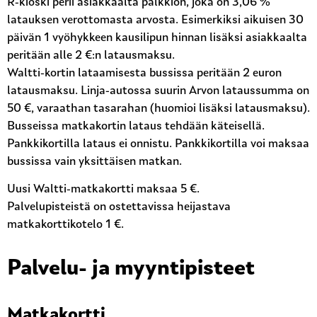
R-kioski perii asiakkaalta palkkion, joka on 3,06 %
latauksen verottomasta arvosta. Esimerkiksi aikuisen 30
päivän 1 vyöhykkeen kausilipun hinnan lisäksi asiakkaalta
peritään alle 2 €:n latausmaksu.
Waltti-kortin lataamisesta bussissa peritään 2 euron
latausmaksu. Linja-autossa suurin Arvon lataussumma on
50 €, varaathan tasarahan (huomioi lisäksi latausmaksu).
Busseissa matkakortin lataus tehdään käteisellä.
Pankkikortilla lataus ei onnistu. Pankkikortilla voi maksaa
bussissa vain yksittäisen matkan.
Uusi Waltti-matkakortti maksaa 5 €.
Palvelupisteistä on ostettavissa heijastava
matkakorttikotelo 1 €.
Palvelu- ja myyntipisteet
Matkakortti