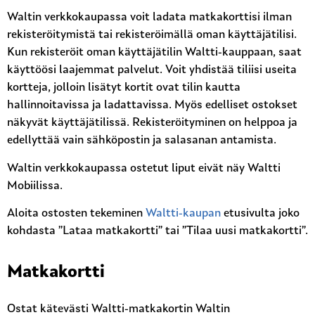
Waltin verkkokaupassa voit ladata matkakorttisi ilman
rekisteröitymistä tai rekisteröimällä oman käyttäjätilisi.
Kun rekisteröit oman käyttäjätilin Waltti-kauppaan, saat
käyttöösi laajemmat palvelut. Voit yhdistää tiliisi useita
kortteja, jolloin lisätyt kortit ovat tilin kautta
hallinnoitavissa ja ladattavissa. Myös edelliset ostokset
näkyvät käyttäjätilissä. Rekisteröityminen on helppoa ja
edellyttää vain sähköpostin ja salasanan antamista.
Waltin verkkokaupassa ostetut liput eivät näy Waltti
Mobiilissa.
Aloita ostosten tekeminen
Waltti-kaupan
etusivulta joko
kohdasta ”Lataa matkakortti” tai ”Tilaa uusi matkakortti”.
Matkakortti
Ostat kätevästi Waltti-matkakortin Waltin