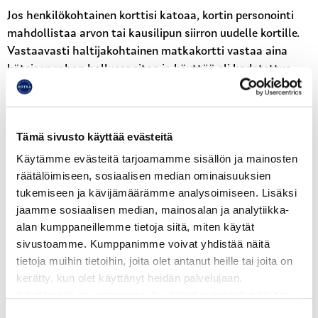
Jos henkilökohtainen korttisi katoaa, kortin personointi
mahdollistaa arvon tai kausilipun siirron uudelle kortille.
Vastaavasti haltijakohtainen matkakortti vastaa aina
käteisen rahan hallussapitoa ja käyttöä eli kadotettua
korttia ei voi sulkea, eikä siinä olevia lippuja voi siirtää
toiselle kortille.
Waltti-matkakortti toimii kahdella tapaa: arvo- tai
Tämä sivusto käyttää evästeitä
kausilippuna. Arvolla maksat yksittäisiä matkoja ja
Käytämme evästeitä tarjoamamme sisällön ja mainosten
kausilipulla voit matkustaa rajattomasti valitsemillasi
räätälöimiseen, sosiaalisen median ominaisuuksien
vyöhykkeillä. Kausilipun voimassaolo alkaa
tukemiseen ja kävijämäärämme analysoimiseen. Lisäksi
ensimmäisestä käyttökerrasta. Voit ladata matkakortille
jaamme sosiaalisen median, mainosalan ja analytiikka-
toisen kausilipun valmiiksi odottamaan käytössä olevan
alan kumppaneillemme tietoja siitä, miten käytät
kausilipun päättymistä. Kortilla odottava kausilippu
sivustoamme. Kumppanimme voivat yhdistää näitä
aktivoituu, kun käytät matkakorttiasi seuraavan kerran
tietoja muihin tietoihin, joita olet antanut heille tai joita on
edellisen kausilipun voimassaolon päätyttyä.
kerätty, kun olet käyttänyt heidän palvelujaan.
Käyttämällä sivustoamme, hyväksyt evästeiden käytön.
Kortin oston yhteydessä kortille määritellään
Suostumuksen