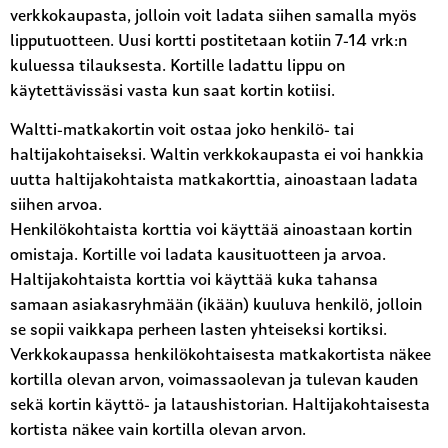
verkkokaupasta, jolloin voit ladata siihen samalla myös
lipputuotteen. Uusi kortti postitetaan kotiin 7-14 vrk:n
kuluessa tilauksesta. Kortille ladattu lippu on
käytettävissäsi vasta kun saat kortin kotiisi.
Waltti-matkakortin voit ostaa joko henkilö- tai
haltijakohtaiseksi. Waltin verkkokaupasta ei voi hankkia
uutta haltijakohtaista matkakorttia, ainoastaan ladata
siihen arvoa.
Henkilökohtaista korttia voi käyttää ainoastaan kortin
omistaja. Kortille voi ladata kausituotteen ja arvoa.
Haltijakohtaista korttia voi käyttää kuka tahansa
samaan asiakasryhmään (ikään) kuuluva henkilö, jolloin
se sopii vaikkapa perheen lasten yhteiseksi kortiksi.
Verkkokaupassa henkilökohtaisesta matkakortista näkee
kortilla olevan arvon, voimassaolevan ja tulevan kauden
sekä kortin käyttö- ja lataushistorian. Haltijakohtaisesta
kortista näkee vain kortilla olevan arvon.