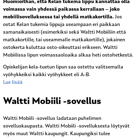
Huomioithan, että Kelan tukema lippu kannattaa olla
voimassa vain yhdessä paikassa kerrallaan – joko
mobiilisovelluksessa tai yhdellä matkakortilla.
Jos
ostat Kelan tukemia lippuja useampaan eri paikkaan
samanaikaisesti (esimerkiksi sekä Waltti Mobiiliin että
matkakortille, tai useammalle matkakortille), jokainen
ostokerta kuluttaa osto-oikeuttasi erikseen. Waltti
Mobiilissa lipun voimassaoloaika alkaa heti ostohetkestä.
Opiskelijan kela-tuetun lipun saa ostettu valitsemalla
vyöhykkeiksi kaikki vyöhykkeet eli A-B.
Lue lisää
Waltti Mobiili -sovellus
Waltti Mobiili -sovellus ladataan puhelimen
sovelluskaupasta. Waltti Mobiili -sovelluksesta löytyvät
myös muut Waltti kaupungit. Kaupungiksi tulee