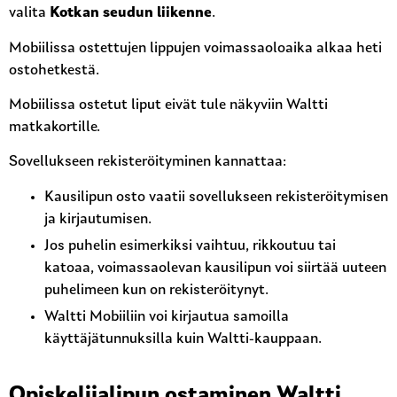
valita
Kotkan seudun liikenne
.
Mobiilissa ostettujen lippujen voimassaoloaika alkaa heti
ostohetkestä.
Mobiilissa ostetut liput eivät tule näkyviin Waltti
matkakortille.
Sovellukseen rekisteröityminen kannattaa:
Kausilipun osto vaatii sovellukseen rekisteröitymisen
ja kirjautumisen.
Jos puhelin esimerkiksi vaihtuu, rikkoutuu tai
katoaa, voimassaolevan kausilipun voi siirtää uuteen
puhelimeen kun on rekisteröitynyt.
Waltti Mobiiliin voi kirjautua samoilla
käyttäjätunnuksilla kuin Waltti-kauppaan.
Opiskelijalipun ostaminen Waltti