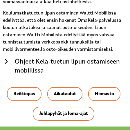
voimassaoloaika alkaa heti ostohetkestä.
Koulumatkatuetun lipun ostaminen Waltti Mobiilissa
edellyttää, että olet ensin hakenut OmaKela-palvelussa
koulumatkatukea ja saanut osto-oikeuden. Lipun
ostaminen Waltti Mobiilista edellyttää myös vahvaa
tunnistautumista verkkopankkitunnuksilla tai
mobiilivarmenteella osto-oikeuden varmistamiseksi.
Ohjeet Kela-tuetun lipun ostamiseen
mobiilissa
Reittiopas
Aikataulut
Hinnasto
Juhlapyhät ja loma-ajat