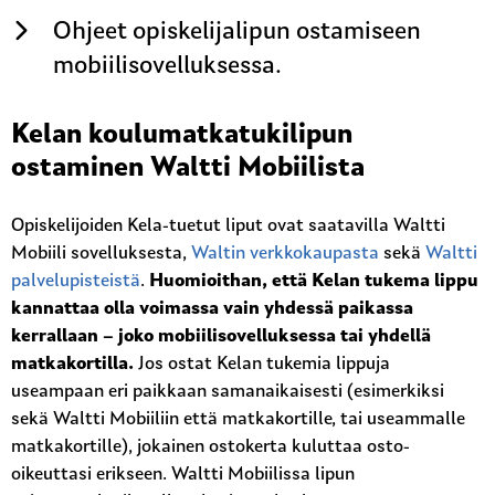
Ohjeet opiskelijalipun ostamiseen
mobiilisovelluksessa.
Kelan koulumatkatukilipun
ostaminen Waltti Mobiilista
Opiskelijoiden Kela-tuetut liput ovat saatavilla Waltti
Mobiili sovelluksesta,
Waltin verkkokaupasta
sekä
Waltti
palvelupisteistä
.
Huomioithan, että Kelan tukema lippu
kannattaa olla voimassa vain yhdessä paikassa
kerrallaan – joko mobiilisovelluksessa tai yhdellä
matkakortilla.
Jos ostat Kelan tukemia lippuja
useampaan eri paikkaan samanaikaisesti (esimerkiksi
sekä Waltti Mobiiliin että matkakortille, tai useammalle
matkakortille), jokainen ostokerta kuluttaa osto-
oikeuttasi erikseen. Waltti Mobiilissa lipun