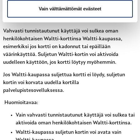
Waltti-kortin sulkeminen ja
Vain välttämättömät evästeet
aktivointi Waltti-kaupassa
Vahvasti tunnistautunut käyttäjä voi sulkea oman
henkilökohtaisen Waltti-korttinsa Waltti-kaupassa,
esimerkiksi jos kortti on kadonnut tai epäillään
väärinkäyttöä. Suljetun Waltti-kortin voi aktivoida
uudelleen käyttöön, jos kortti löytyy myöhemmin.
Jos Waltti-kaupassa suljettua kortti ei löydy, suljetun
kortin voi korvata uudella kortilla
palvelupistesovelluksessa.
Huomioitavaa:
Vain vahvasti tunnistautunut käyttäjä voi sulkea tai
aktivoida oman henkilökohtaisen Waltti-korttinsa.
Waltti-kaupassa suljetun kortin voi avata vain