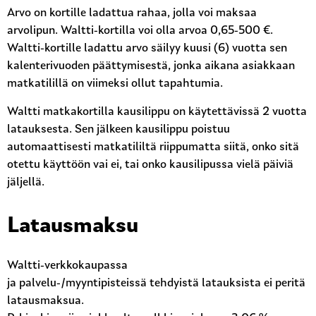
Arvo on kortille ladattua rahaa, jolla voi maksaa
arvolipun. Waltti-kortilla voi olla arvoa 0,65-500 €.
Waltti-kortille ladattu arvo säilyy kuusi (6) vuotta sen
kalenterivuoden päättymisestä, jonka aikana asiakkaan
matkatilillä on viimeksi ollut tapahtumia.
Waltti matkakortilla kausilippu on käytettävissä 2 vuotta
latauksesta. Sen jälkeen kausilippu poistuu
automaattisesti matkatililtä riippumatta siitä, onko sitä
otettu käyttöön vai ei, tai onko kausilipussa vielä päiviä
jäljellä.
Latausmaksu
Waltti-verkkokaupassa
ja palvelu-/myyntipisteissä tehdyistä latauksista ei peritä
latausmaksua.