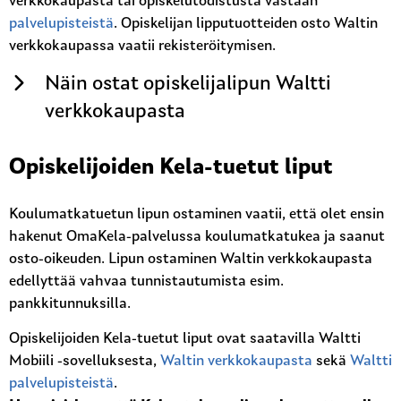
verkkokaupasta tai opiskelutodistusta vastaan
palvelupisteistä
. Opiskelijan lipputuotteiden osto Waltin
verkkokaupassa vaatii rekisteröitymisen.
Näin ostat opiskelijalipun Waltti
verkkokaupasta
Opiskelijoiden Kela-tuetut liput
Koulumatkatuetun lipun ostaminen vaatii, että olet ensin
hakenut OmaKela-palvelussa koulumatkatukea ja saanut
osto-oikeuden. Lipun ostaminen Waltin verkkokaupasta
edellyttää vahvaa tunnistautumista esim.
pankkitunnuksilla.
Opiskelijoiden Kela-tuetut liput ovat saatavilla Waltti
Mobiili -sovelluksesta,
Waltin verkkokaupasta
sekä
Waltti
palvelupisteistä
.