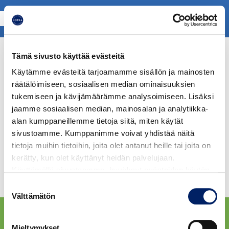
Suomi
English
Русский
Svenska
Tämä sivusto käyttää evästeitä
Käytämme evästeitä tarjoamamme sisällön ja mainosten
räätälöimiseen, sosiaalisen median ominaisuuksien
Etusivu
/
Ohjeita ja tietoja
tukemiseen ja kävijämäärämme analysoimiseen. Lisäksi
OHJEITA JA TIETOJA
jaamme sosiaalisen median, mainosalan ja analytiikka-
alan kumppaneillemme tietoja siitä, miten käytät
sivustoamme. Kumppanimme voivat yhdistää näitä
Reittiopas
Aikataulut
Hinnasto
tietoja muihin tietoihin, joita olet antanut heille tai joita on
kerätty, kun olet käyttänyt heidän palvelujaan.
Käyttämällä sivustoamme, hyväksyt evästeiden käytön.
Juhlapyhät ja loma-ajat
Suostumuksen
Välttämätön
valinta
Mieltymykset