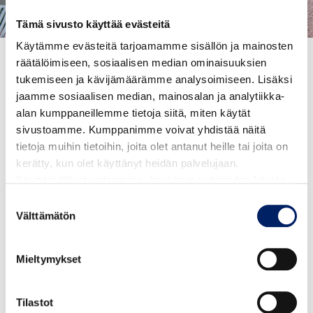
Tämä sivusto käyttää evästeitä
Käytämme evästeitä tarjoamamme sisällön ja mainosten
Etusivu
/
Liput ja hinnat
/
Myyntipisteet
räätälöimiseen, sosiaalisen median ominaisuuksien
MYYNTIPISTEET
tukemiseen ja kävijämäärämme analysoimiseen. Lisäksi
jaamme sosiaalisen median, mainosalan ja analytiikka-
alan kumppaneillemme tietoja siitä, miten käytät
Waltti-palvelupisteet
sivustoamme. Kumppanimme voivat yhdistää näitä
tietoja muihin tietoihin, joita olet antanut heille tai joita on
KOTKA
kerätty, kun olet käyttänyt heidän palvelujaan.
Palvelupiste Ruori (myös muut asiakaspalveluasiat)
Käyttämällä sivustoamme, hyväksyt evästeiden käytön.
Kustaankatu 2 (kaupungintalon alakerta, käynti
Suostumuksen
Keskuskadun puolelta)
Välttämätön
valinta
Puh. 05 234 33
Aukioloajat
Mieltymykset
HAMINA
Asiointipiste Rinkeli
Tilastot
Raatihuoneentori 1