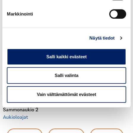
Aukioloajat
Markkinointi
PYHTÄÄ
Pyhtään kirjasto
Huutjärventie 30
Aukioloajat
Näytä tiedot
Waltti-myyntipisteet
Salli kaikki evästeet
Myyntipisteessä voi ostaa uuden Waltti-matkakortin sekä
Salli valinta
ladata korttiin lipputuotteita. Tuotesiirrot hävinneeltä
kortilta ja KELA-tuetut liput tehdään vain
palvelupisteissä.
Vain välttämättömät evästeet
R-Kioski (Karhula)
Sammonaukio 2
Aukioloajat