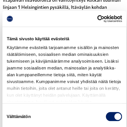
Iltapäivän lisävuoroilta on vaihtoyhteys Kotkan suunnan
linjaan 1 Helsingintien pysäkillä, Itäväylän kohdan
pysäkiltä:
Poisjäänti Helsingintien eteläpuolen pysäkillä:
Pysäkki – Helsingintie Jamilahti(I) (digitransit.fi)
Tämä sivusto käyttää evästeitä
Nousu linjaan 1 tien toiselta puolelta:
Pysäkki –
Käytämme evästeitä tarjoamamme sisällön ja mainosten
Helsingintie Jamilahti(L) (digitransit.fi)
räätälöimiseen, sosiaalisen median ominaisuuksien
tukemiseen ja kävijämäärämme analysoimiseen. Lisäksi
Lisävuorot ovat näkyvissä reittioppaassa (
Kotkan seudun
jaamme sosiaalisen median, mainosalan ja analytiikka-
reittiopas (digitransit.fi)
) sekä linjan P083
alan kumppaneillemme tietoja siitä, miten käytät
nettiaikataulussa.
sivustoamme. Kumppanimme voivat yhdistää näitä tietoja
Katso myös:
Liikenne juhlapyhinä sekä koulujen loma-
muihin tietoihin, joita olet antanut heille tai joita on kerätty,
aikoina
kun olet käyttänyt heidän palvelujaan. Käyttämällä
sivustoamme, hyväksyt evästeiden käytön.
Suostumuksen
Reittiopas
Aikataulut
Hinnasto
Välttämätön
valinta