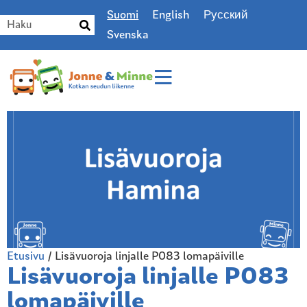
Suomi
English
Русский
Svenska
Etusivu
/
Lisävuoroja linjalle P083 lomapäiville
Lisävuoroja linjalle P083
lomapäiville