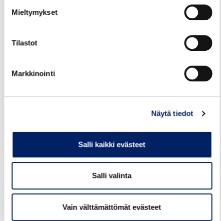
Juhlapyhät ja loma-ajat
Mieltymykset
Tilastot
Markkinointi
Näytä tiedot
29.07.2026
Salli kaikki evästeet
TALVIAIKATAULUT VOIMAAN
12.8.2026
Salli valinta
Kotkan seudun liikenteen talvikauden 2026-
2027 aikataulut tulevat voimaan ke
Vain välttämättömät evästeet
12.8.2026. Talviaikataulut löytyvät Kotkan