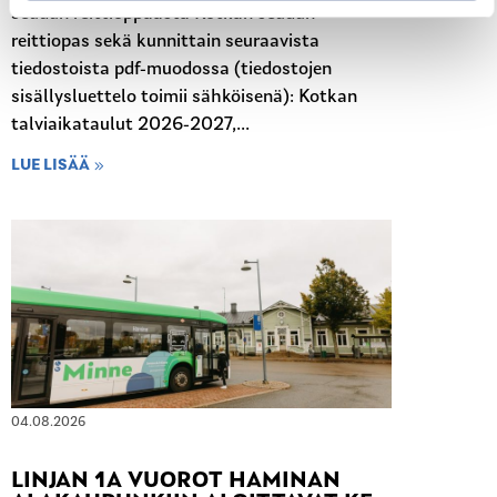
seudun reittioppaasta Kotkan seudun
reittiopas sekä kunnittain seuraavista
tiedostoista pdf-muodossa (tiedostojen
sisällysluettelo toimii sähköisenä): Kotkan
talviaikataulut 2026-2027,...
LUE LISÄÄ
04.08.2026
LINJAN 1A VUOROT HAMINAN