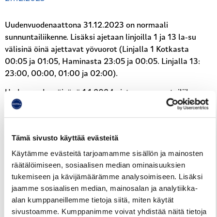
Uudenvuodenaattona 31.12.2023 on normaali
sunnuntailiikenne. Lisäksi ajetaan linjoilla 1 ja 13 la-su
välisinä öinä ajettavat yövuorot (Linjalla 1 Kotkasta
00:05 ja 01:05, Haminasta 23:05 ja 00:05. Linjalla 13:
23:00, 00:00, 01:00 ja 02:00).
Uudenvuodenpäivänä 1.1.2024 ajetaan sunnuntailiikenne.
Reittiopas
Aikataulut
Hinnasto
Tämä sivusto käyttää evästeitä
Käytämme evästeitä tarjoamamme sisällön ja mainosten
Juhlapyhät ja loma-ajat
räätälöimiseen, sosiaalisen median ominaisuuksien
tukemiseen ja kävijämäärämme analysoimiseen. Lisäksi
jaamme sosiaalisen median, mainosalan ja analytiikka-
alan kumppaneillemme tietoja siitä, miten käytät
sivustoamme. Kumppanimme voivat yhdistää näitä tietoja