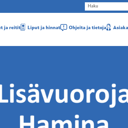
 ja reitit
Liput ja hinnat
Ohjeita ja tietoja
Asiaka