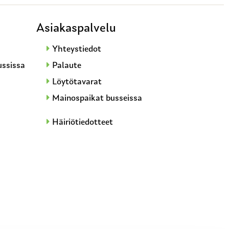
Asiakaspalvelu
Yhteystiedot
ussissa
Palaute
Löytötavarat
Mainospaikat busseissa
Häiriötiedotteet