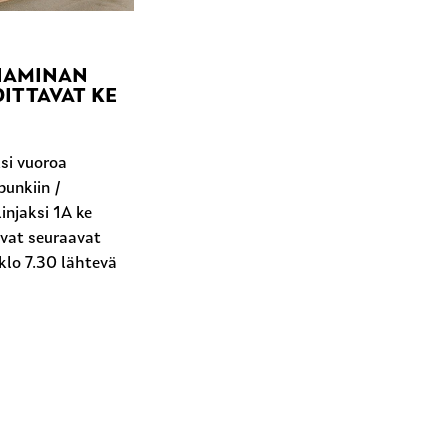
 HAMINAN
ITTAVAT KE
si vuoroa
unkiin /
injaksi 1A ke
ovat seuraavat
klo 7.30 lähtevä