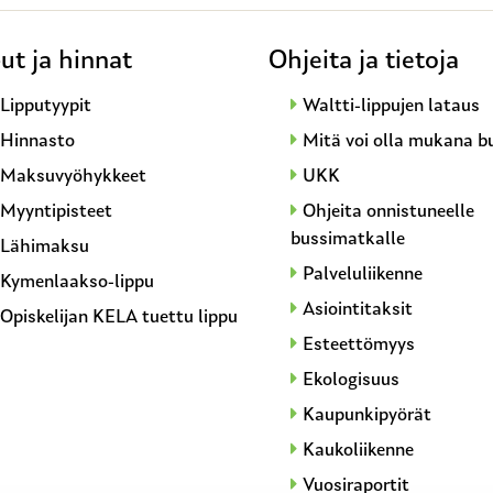
ut ja hinnat
Ohjeita ja tietoja
Lipputyypit
Waltti-lippujen lataus
Hinnasto
Mitä voi olla mukana b
Maksuvyöhykkeet
UKK
Myyntipisteet
Ohjeita onnistuneelle
bussimatkalle
Lähimaksu
Palveluliikenne
Kymenlaakso-lippu
Asiointitaksit
Opiskelijan KELA tuettu lippu
Esteettömyys
Ekologisuus
Kaupunkipyörät
Kaukoliikenne
Vuosiraportit