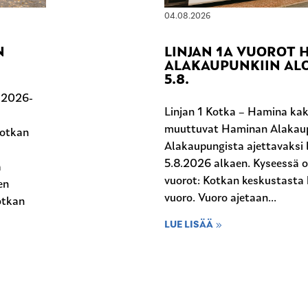
04.08.2026
N
LINJAN 1A VUOROT
ALAKAUPUNKIIN ALO
5.8.
n 2026-
Linjan 1 Kotka – Hamina kak
muuttuvat Haminan Alakaup
Kotkan
Alakaupungista ajettavaksi l
5.8.2026 alkaen. Kyseessä 
a
vuorot: Kotkan keskustasta 
en
vuoro. Vuoro ajetaan...
otkan
LUE LISÄÄ