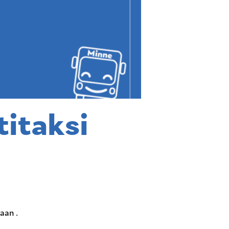
titaksi
aan .