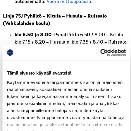
autoasemalla.
Vuoro reittioppaassa.
Linja 75J Pyhältö – Kitula – Husula – Ruissalo
(Vehkalahden koulu)
klo 6.50 ja 8.00
. Pyhältö klo 6.50 / 8.00 – Kitula
klo 7.15 / 8.20 – Husula n. klo 7.35 / 8.40 – Ruissalo
(Vehkalahden koulu) klo 7.40 / 8.45. Vuoroilta on
vaihtoyhteys Vehkalahden koululla linjalla 79 (linja-
autoasemalle sekä Alakaupunkiin).
Vuorot
reittioppaassa.
Tämä sivusto käyttää evästeitä
klo 10.07.
Linja-autoasema klo 10.07 – Ruissalo
Käytämme evästeitä tarjoamamme sisällön ja mainosten
(Vehkalahden koulu) klo 10.15 – linja-autoasema klo
räätälöimiseen, sosiaalisen median ominaisuuksien
10.22 – Husula n. klo 10.27 – Pyhältö n. klo 10.45 (
tukemiseen ja kävijämäärämme analysoimiseen. Lisäksi
– tarvittaessa Kannusjärvi ja Kitula). Vuoroon on
jaamme sosiaalisen median, mainosalan ja analytiikka-
vaihtoyhteys Alakaupungista linjalla 79, vaihto linja-
alan kumppaneillemme tietoja siitä, miten käytät
autoasemalla.
Vuoro reittioppaassa.
sivustoamme. Kumppanimme voivat yhdistää näitä tietoja
muihin tietoihin, joita olet antanut heille tai joita on kerätty,