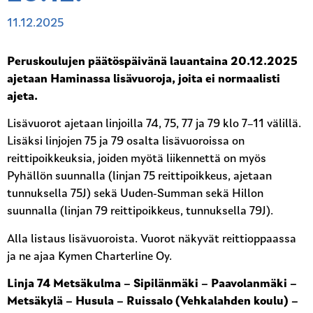
11.12.2025
Peruskoulujen päätöspäivänä lauantaina 20.12.2025
ajetaan
Haminassa
lisävuoroja, joita ei normaalisti
ajeta.
Lisävuorot ajetaan linjoilla 74, 75, 77 ja 79 klo 7–11 välillä.
Lisäksi linjojen 75 ja 79 osalta lisävuoroissa on
reittipoikkeuksia, joiden myötä liikennettä on myös
Pyhällön suunnalla (linjan 75 reittipoikkeus, ajetaan
tunnuksella 75J) sekä Uuden-Summan sekä Hillon
suunnalla (linjan 79 reittipoikkeus, tunnuksella 79J).
Alla listaus lisävuoroista. Vuorot näkyvät reittioppaassa
ja ne ajaa Kymen Charterline Oy.
Linja 74 Metsäkulma
–
Sipilänmäki
–
Paavolanmäki
–
Metsäkylä
–
Husula
–
Ruissalo (Vehkalahden koulu) –