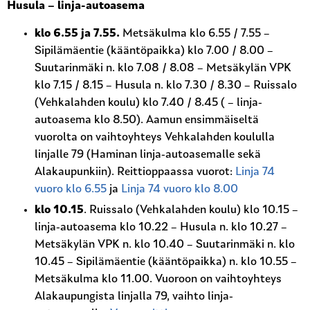
Husula – linja-autoasema
klo 6.55 ja 7.55
.
Metsäkulma klo 6.55 / 7.55 –
Sipilämäentie (kääntöpaikka) klo 7.00 / 8.00 –
Suutarinmäki n. klo 7.08 / 8.08 – Metsäkylän VPK
klo 7.15 / 8.15 – Husula n. klo 7.30 / 8.30 – Ruissalo
(Vehkalahden koulu) klo 7.40 / 8.45 ( – linja-
autoasema klo 8.50). Aamun ensimmäiseltä
vuorolta on vaihtoyhteys Vehkalahden koululla
linjalle 79 (Haminan linja-autoasemalle sekä
Alakaupunkiin). Reittioppaassa vuorot:
Linja 74
vuoro klo 6.55
ja
Linja 74 vuoro klo 8.00
klo 10.15
. Ruissalo (Vehkalahden koulu) klo 10.15 –
linja-autoasema klo 10.22 – Husula n. klo 10.27 –
Metsäkylän VPK n. klo 10.40 – Suutarinmäki n. klo
10.45 – Sipilämäentie (kääntöpaikka) n. klo 10.55 –
Metsäkulma klo 11.00. Vuoroon on vaihtoyhteys
Alakaupungista linjalla 79, vaihto linja-