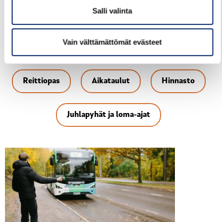
8.55.
Vuorot reittioppaassa
.
Salli valinta
klo 10.10
. Alakaupunki klo 10.10 – linja-autoasema
klo 10.15 – Ruissalo (Vehkalahden koulu) klo 10.25 –
Vain välttämättömät evästeet
Rantahaka klo 10.50.
Vuoro reittioppaassa.
Reittiopas
Aikataulut
Hinnasto
Juhlapyhät ja loma-ajat