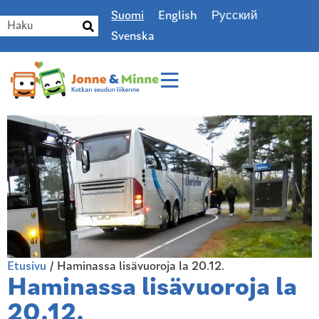
Suomi
English
Русский
Svenska
Etusivu
/
Haminassa lisävuoroja la 20.12.
Haminassa lisävuoroja la
20.12.