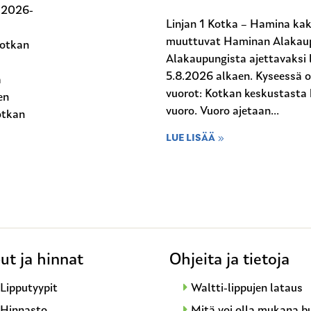
n 2026-
Linjan 1 Kotka – Hamina kak
muuttuvat Haminan Alakaup
Kotkan
Alakaupungista ajettavaksi l
5.8.2026 alkaen. Kyseessä 
a
vuorot: Kotkan keskustasta 
en
vuoro. Vuoro ajetaan...
otkan
LUE LISÄÄ
ut ja hinnat
Ohjeita ja tietoja
Lipputyypit
Waltti-lippujen lataus
Hinnasto
Mitä voi olla mukana b