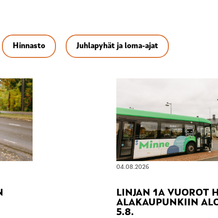
Hinnasto
Juhlapyhät ja loma-ajat
04.08.2026
N
LINJAN 1A VUOROT
ALAKAUPUNKIIN ALO
5.8.