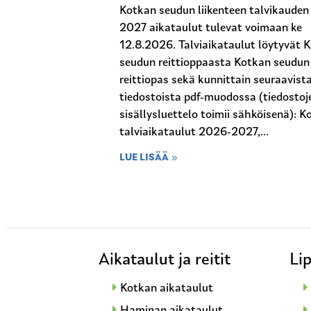
Kotkan seudun liikenteen talvikaude
2027 aikataulut tulevat voimaan ke
12.8.2026. Talviaikataulut löytyvät 
seudun reittioppaasta Kotkan seudun
reittiopas sekä kunnittain seuraavist
tiedostoista pdf-muodossa (tiedostoj
sisällysluettelo toimii sähköisenä): K
talviaikataulut 2026-2027,...
LUE LISÄÄ
Aikataulut ja reitit
Lip
Kotkan aikataulut
Haminan aikataulut