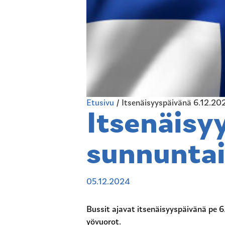
Etusivu
/
Itsenäisyyspäivänä 6.12.20
Itsenäisy
sunnuntai
05.12.2024
Bussit ajavat itsenäisyyspäivänä pe 6
yövuorot.