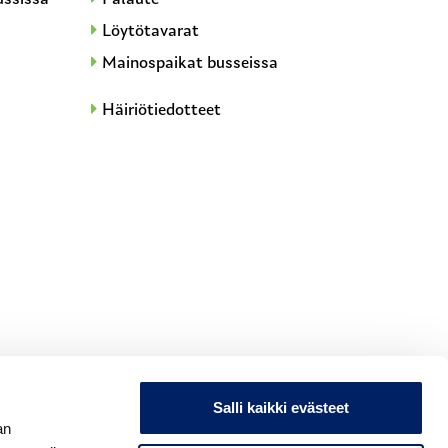
Löytötavarat
Mainospaikat busseissa
Häiriötiedotteet
Salli kaikki evästeet
an
nta