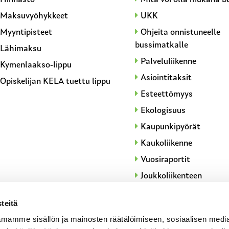
Maksuvyöhykkeet
UKK
Myyntipisteet
Ohjeita onnistuneelle
bussimatkalle
Lähimaksu
Palveluliikenne
Kymenlaakso-lippu
Asiointitaksit
Opiskelijan KELA tuettu lippu
Esteettömyys
Ekologisuus
Kaupunkipyörät
Kaukoliikenne
Vuosiraportit
Joukkoliikenteen
palvelutasotavoitteet
teitä
Yksinoikeudensuoja
mamme sisällön ja mainosten räätälöimiseen, sosiaalisen medi
Liikennepalvelun hanki