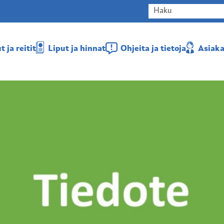
 ja reitit
Liput ja hinnat
Ohjeita ja tietoja
Asiaka