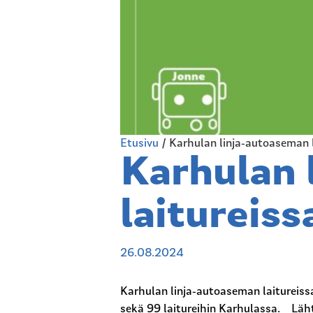
Etusivu
/
Karhulan linja-autoaseman l
Karhulan 
laitureiss
26.08.2024
Karhulan linja-autoaseman laitureiss
sekä 99 laitureihin Karhulassa. Lähtöl