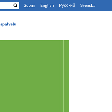
Suomi
English
Русский
Svenska
spalvelu