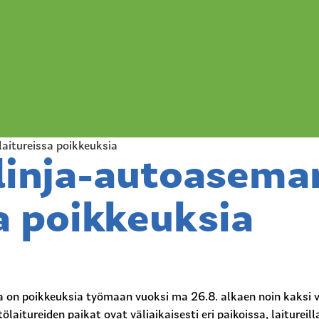
aitureissa poikkeuksia
linja-autoasema
a poikkeuksia
a on poikkeuksia työmaan vuoksi ma 26.8. alkaen noin kaksi v
aitureiden paikat ovat väliaikaisesti eri paikoissa, laitureill