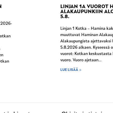
N
LINJAN 1A VUOROT
ALAKAUPUNKIIN ALO
5.8.
n 2026-
Linjan 1 Kotka – Hamina kak
muuttuvat Haminan Alakaup
Kotkan
Alakaupungista ajettavaksi l
5.8.2026 alkaen. Kyseessä 
a
vuorot: Kotkan keskustasta 
en
vuoro. Vuoro ajetaan...
otkan
LUE LISÄÄ