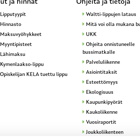
ut ja hinnat
Ohjeita ja tietoja
Lipputyypit
Waltti-lippujen lataus
Hinnasto
Mitä voi olla mukana b
Maksuvyöhykkeet
UKK
Myyntipisteet
Ohjeita onnistuneelle
bussimatkalle
Lähimaksu
Palveluliikenne
Kymenlaakso-lippu
Asiointitaksit
Opiskelijan KELA tuettu lippu
Esteettömyys
Ekologisuus
Kaupunkipyörät
Kaukoliikenne
Vuosiraportit
Joukkoliikenteen