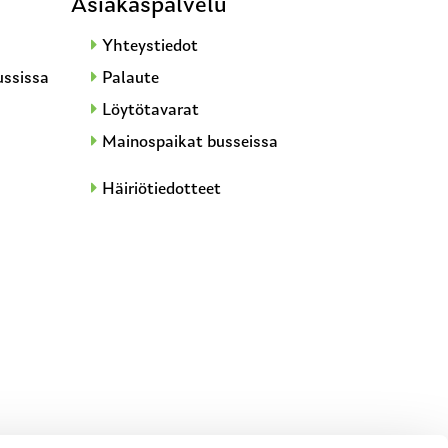
Asiakaspalvelu
Yhteystiedot
ussissa
Palaute
Löytötavarat
Mainospaikat busseissa
Häiriötiedotteet