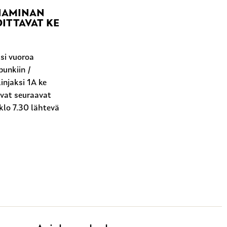
 HAMINAN
ITTAVAT KE
si vuoroa
unkiin /
injaksi 1A ke
ovat seuraavat
klo 7.30 lähtevä