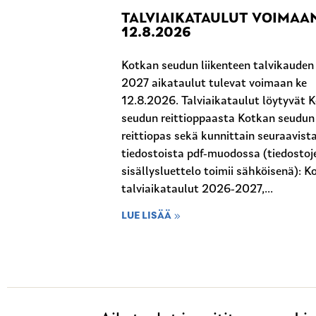
TALVIAIKATAULUT VOIMAA
12.8.2026
Kotkan seudun liikenteen talvikaude
2027 aikataulut tulevat voimaan ke
12.8.2026. Talviaikataulut löytyvät 
seudun reittioppaasta Kotkan seudun
reittiopas sekä kunnittain seuraavist
tiedostoista pdf-muodossa (tiedostoj
sisällysluettelo toimii sähköisenä): K
talviaikataulut 2026-2027,...
LUE LISÄÄ