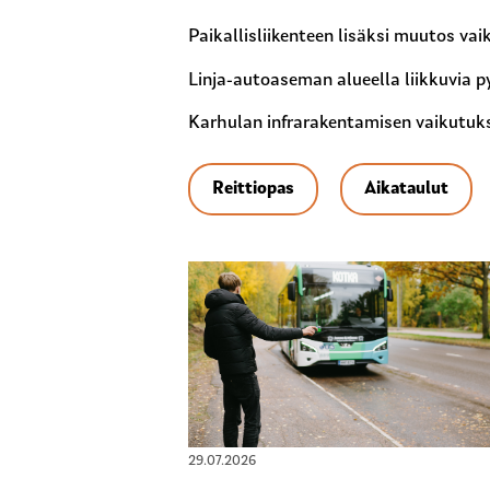
Paikallisliikenteen lisäksi muutos vai
Linja-autoaseman alueella liikkuvia
Karhulan infrarakentamisen vaikutuksis
Reittiopas
Aikataulut
29.07.2026