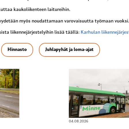
kuttaa kaukoliikenteen laitureihin.
 pyydetään myös noudattamaan varovaisuutta työmaan vuoksi
ta liikennejärjestelyihin lisää täällä:
Karhulan liikennejärje
Hinnasto
Juhlapyhät ja loma-ajat
04.08.2026