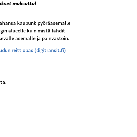
ukset maksutta!
 tahansa kaupunkipyöräasemalle
in alueelle kuin mistä lähdit
sevalle asemalle ja päinvastoin.
dun reittiopas (digitransit.fi)
ta.