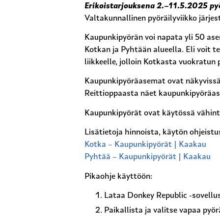
Erikoistarjouksena 2.–11.5.2025 pyö
Valtakunnallinen pyöräilyviikko järj
Kaupunkipyörän voi napata yli 50 as
Kotkan ja Pyhtään alueella. Eli voit 
liikkeelle, jolloin Kotkasta vuokratun
Kaupunkipyöräasemat ovat näkyvissä 
Reittioppaasta näet kaupunkipyöräas
Kaupunkipyörät ovat käytössä vähint
Lisätietoja hinnoista, käytön ohjeist
Kotka – Kaupunkipyörät | Kaakau
Pyhtää – Kaupunkipyörät | Kaakau
Pikaohje käyttöön:
Lataa Donkey Republic -sovellu
Paikallista ja valitse vapaa pyö