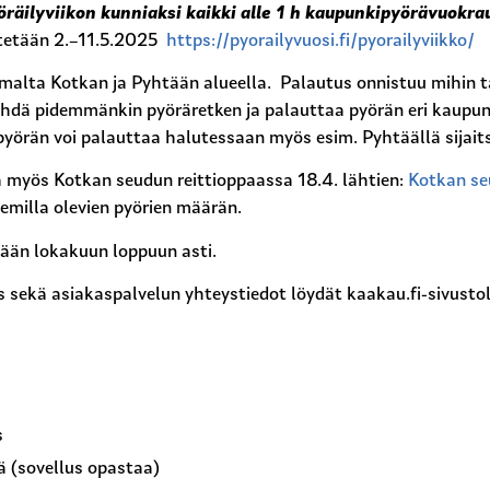
räilyviikon kunniaksi kaikki alle 1 h kaupunkipyörävuokra
estetään 2.–11.5.2025
https://pyorailyvuosi.fi/pyorailyviikko/
emalta Kotkan ja Pyhtään alueella. Palautus onnistuu mihin
tehdä pidemmänkin pyöräretken ja palauttaa pyörän eri kaupung
 pyörän voi palauttaa halutessaan myös esim. Pyhtäällä sijait
myös Kotkan seudun reittioppaassa 18.4. lähtien:
Kotkan seu
emilla olevien pyörien määrän.
ään lokakuun loppuun asti.
us sekä asiakaspalvelun yhteystiedot löydät kaakau.fi-sivustol
s
rä (sovellus opastaa)