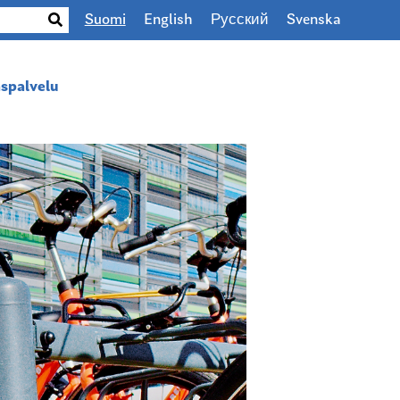
Suomi
English
Русский
Svenska
spalvelu