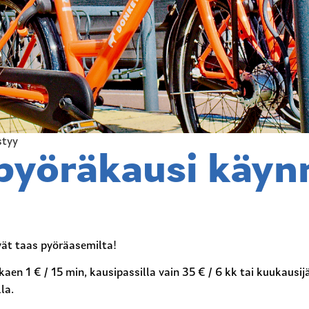
styy
yöräkausi käyn
vät taas pyöräasemilta!
kaen 1 € / 15 min, kausipassilla vain 35 € / 6 kk tai kuukaus
la.