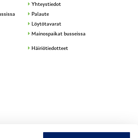
Yhteystiedot
ussissa
Palaute
Löytötavarat
Mainospaikat busseissa
Häiriötiedotteet