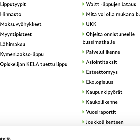
Lipputyypit
Waltti-lippujen lataus
Hinnasto
Mitä voi olla mukana b
Maksuvyöhykkeet
UKK
Myyntipisteet
Ohjeita onnistuneelle
bussimatkalle
Lähimaksu
Palveluliikenne
Kymenlaakso-lippu
Asiointitaksit
Opiskelijan KELA tuettu lippu
Esteettömyys
Ekologisuus
Kaupunkipyörät
Kaukoliikenne
Vuosiraportit
Joukkoliikenteen
palvelutasotavoitteet
teitä