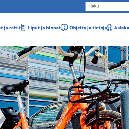
 ja reitit
Liput ja hinnat
Ohjeita ja tietoja
Asiaka