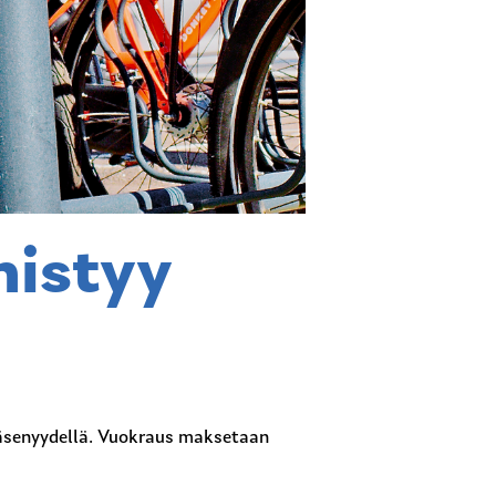
nistyy
ijäsenyydellä. Vuokraus maksetaan