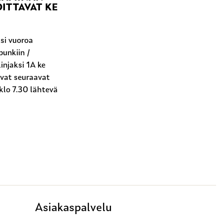
ITTAVAT KE
si vuoroa
unkiin /
injaksi 1A ke
ovat seuraavat
klo 7.30 lähtevä
Asiakaspalvelu