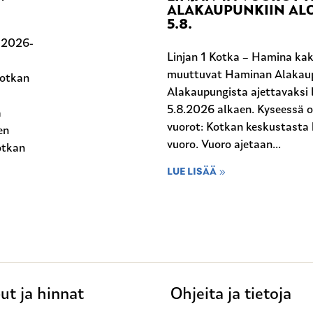
ALAKAUPUNKIIN ALO
5.8.
n 2026-
Linjan 1 Kotka – Hamina kak
muuttuvat Haminan Alakaup
Kotkan
Alakaupungista ajettavaksi l
5.8.2026 alkaen. Kyseessä 
a
vuorot: Kotkan keskustasta 
en
vuoro. Vuoro ajetaan...
otkan
LUE LISÄÄ
ut ja hinnat
Ohjeita ja tietoja