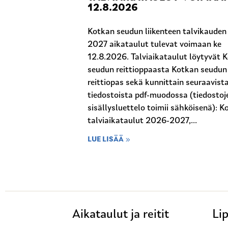
12.8.2026
Kotkan seudun liikenteen talvikaude
2027 aikataulut tulevat voimaan ke
12.8.2026. Talviaikataulut löytyvät 
seudun reittioppaasta Kotkan seudun
reittiopas sekä kunnittain seuraavist
tiedostoista pdf-muodossa (tiedostoj
sisällysluettelo toimii sähköisenä): K
talviaikataulut 2026-2027,...
LUE LISÄÄ
Aikataulut ja reitit
Lip