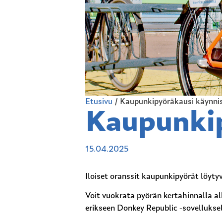
Etusivu
/
Kaupunkipyöräkausi käynni
Kaupunkip
15.04.2025
Iloiset oranssit kaupunkipyörät löyty
Voit vuokrata pyörän kertahinnalla al
erikseen Donkey Republic -sovelluksel