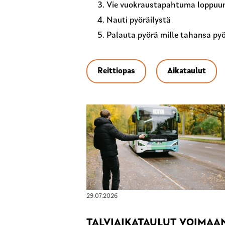
Vie vuokraustapahtuma loppuun
Nauti pyöräilystä
Palauta pyörä mille tahansa pyö
Reittiopas
Aikataulut
29.07.2026
TALVIAIKATAULUT VOIMAA