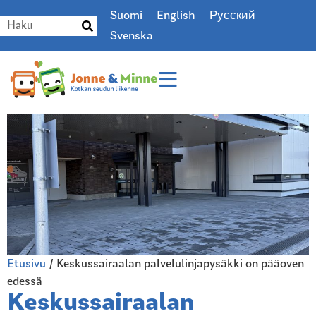
Suomi
English
Русский
Svenska
Etusivu
/
Keskussairaalan palvelulinjapysäkki on pääoven
edessä
Keskussairaalan