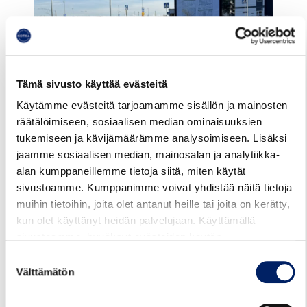
Tämä sivusto käyttää evästeitä
Käytämme evästeitä tarjoamamme sisällön ja mainosten
räätälöimiseen, sosiaalisen median ominaisuuksien
tukemiseen ja kävijämäärämme analysoimiseen. Lisäksi
jaamme sosiaalisen median, mainosalan ja analytiikka-
alan kumppaneillemme tietoja siitä, miten käytät
sivustoamme. Kumppanimme voivat yhdistää näitä tietoja
muihin tietoihin, joita olet antanut heille tai joita on kerätty,
kun olet käyttänyt heidän palvelujaan. Käyttämällä
sivustoamme, hyväksyt evästeiden käytön.
Reittiopas
Aikataulut
Hinnasto
Suostumuksen
Välttämätön
valinta
Juhlapyhät ja loma-ajat