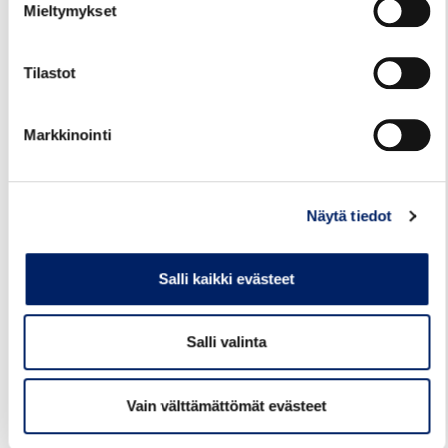
Mieltymykset
Tilastot
Markkinointi
Näytä tiedot
29.07.2026
Salli kaikki evästeet
TALVIAIKATAULUT VOIMAAN
12.8.2026
Salli valinta
Kotkan seudun liikenteen talvikauden 2026-
2027 aikataulut tulevat voimaan ke
Vain välttämättömät evästeet
12.8.2026. Talviaikataulut löytyvät Kotkan
seudun reittioppaasta Kotkan seudun