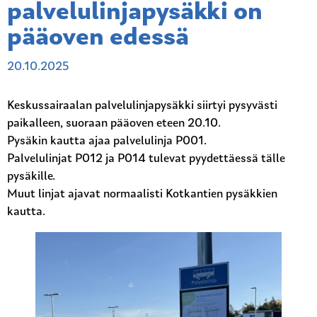
palvelulinjapysäkki on
pääoven edessä
20.10.2025
Keskussairaalan palvelulinjapysäkki siirtyi pysyvästi
paikalleen, suoraan pääoven eteen 20.10.
Pysäkin kautta ajaa palvelulinja P001.
Palvelulinjat P012 ja P014 tulevat pyydettäessä tälle
pysäkille.
Muut linjat ajavat normaalisti Kotkantien pysäkkien
kautta.