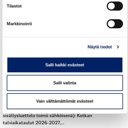
Tilastot
Markkinointi
29.07.2026
Näytä tiedot
TALVIAIKATAULUT VOIMAAN
12.8.2026
Salli kaikki evästeet
Kotkan seudun liikenteen talvikauden 2026-
2027 aikataulut tulevat voimaan ke
Salli valinta
12.8.2026. Talviaikataulut löytyvät Kotkan
seudun reittioppaasta Kotkan seudun
Vain välttämättömät evästeet
reittiopas sekä kunnittain seuraavista
tiedostoista pdf-muodossa (tiedostojen
sisällysluettelo toimii sähköisenä): Kotkan
talviaikataulut 2026-2027,...