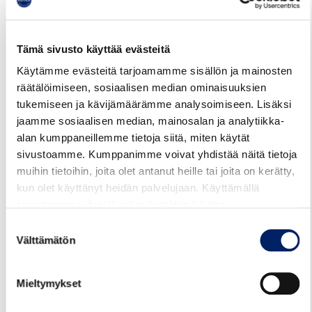
keskusta klo 7.20, 8.15 ja 8.48.
13H ei ajeta mitään vuoroa.
Haminassa ja Pyhtäällä ajetaan normaalit koulupäivien
Tämä sivusto käyttää evästeitä
vuorot.
Käytämme evästeitä tarjoamamme sisällön ja mainosten
Myös Kotka-Hamina välin linjat 1A, 1M ja 99 sekä Kotka-
räätälöimiseen, sosiaalisen median ominaisuuksien
Pyhtää välin linjat 90-99 ajetaan normaalisti koulupäivien
tukemiseen ja kävijämäärämme analysoimiseen. Lisäksi
aikataulun mukaan.
jaamme sosiaalisen median, mainosalan ja analytiikka-
alan kumppaneillemme tietoja siitä, miten käytät
Reittioppaassa
näkyvät ajettavat vuorot.
sivustoamme. Kumppanimme voivat yhdistää näitä tietoja
muihin tietoihin, joita olet antanut heille tai joita on kerätty,
Reittiopas
Aikataulut
Hinnasto
kun olet käyttänyt heidän palvelujaan. Käyttämällä
sivustoamme, hyväksyt evästeiden käytön.
Suostumuksen
Juhlapyhät ja loma-ajat
Välttämätön
valinta
Mieltymykset