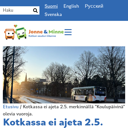
Suomi
English
Русский
Svenska
Etusivu
/
Kotkassa ei ajeta 2.5. merkinnällä ”Koulupäivinä”
olevia vuoroja.
Kotkassa ei ajeta 2.5.