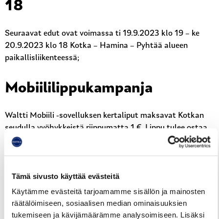
18
Seuraavat edut ovat voimassa ti 19.9.2023 klo 19 – ke
20.9.2023 klo 18 Kotka – Hamina – Pyhtää alueen
paikallisliikenteessä;
Mobiililippukampanja
Waltti Mobiili -sovelluksen kertaliput maksavat Kotkan
seudulla vyöhykkeistä riippumatta 1 €. Lippu tulee ostaa
ennen matkan alkamista, lippu on voimassa 90 min
ostohetkestä ja etuhinta on voimassa välillä 19.9. klo 19
– 20.9. klo 18 ostetuissa lipuissa.
Tämä sivusto käyttää evästeitä
Alennus koskee sovelluksen aluevalinnalla Kotka
Käytämme evästeitä tarjoamamme sisällön ja mainosten
ostettavia lippuja (vyöhykkeet A – D). Alennus ei koske
räätälöimiseen, sosiaalisen median ominaisuuksien
aluevalinnalla Kymenlaakso ostettavia lippuja.
tukemiseen ja kävijämäärämme analysoimiseen. Lisäksi