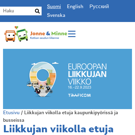
Suomi
English
Русский
Svenska
Etusivu
/
Liikkujan viikolla etuja kaupunkipyörissä ja
busseissa
Liikkujan viikolla etuja