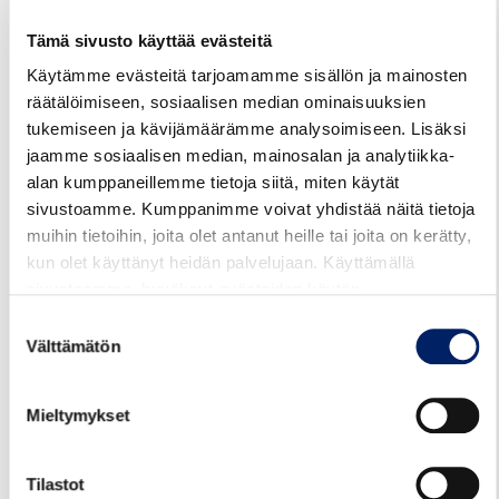
Linjaan 74 on tulossa muita muutoksia marraskuun 2024
Tämä sivusto käyttää evästeitä
aikana. Tuolloin siirrytään malliin, jossa Metsäkulman ja
Käytämme evästeitä tarjoamamme sisällön ja mainosten
Sipilänmäen suunnalla ajaa ison bussin sijasta pikkubussi.
räätälöimiseen, sosiaalisen median ominaisuuksien
Muutoksista tiedotetaan tarkemmin syksyn aikana.
tukemiseen ja kävijämäärämme analysoimiseen. Lisäksi
jaamme sosiaalisen median, mainosalan ja analytiikka-
alan kumppaneillemme tietoja siitä, miten käytät
sivustoamme. Kumppanimme voivat yhdistää näitä tietoja
Reittiopas
Aikataulut
Hinnasto
muihin tietoihin, joita olet antanut heille tai joita on kerätty,
kun olet käyttänyt heidän palvelujaan. Käyttämällä
sivustoamme, hyväksyt evästeiden käytön.
Juhlapyhät ja loma-ajat
Suostumuksen
Välttämätön
valinta
Mieltymykset
Tilastot