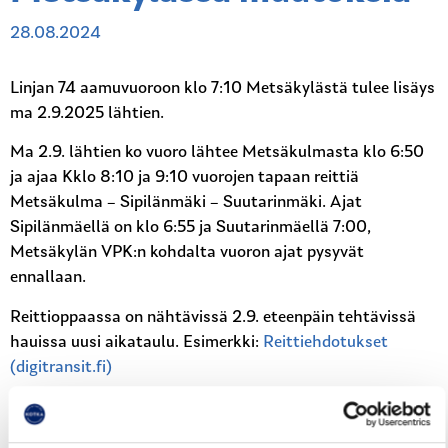
28.08.2024
Linjan 74 aamuvuoroon klo 7:10 Metsäkylästä tulee lisäys
ma 2.9.2025 lähtien.
Ma 2.9. lähtien ko vuoro lähtee Metsäkulmasta klo 6:50
ja ajaa Kklo 8:10 ja 9:10 vuorojen tapaan reittiä
Metsäkulma – Sipilänmäki – Suutarinmäki. Ajat
Sipilänmäellä on klo 6:55 ja Suutarinmäellä 7:00,
Metsäkylän VPK:n kohdalta vuoron ajat pysyvät
ennallaan.
Reittioppaassa on nähtävissä 2.9. eteenpäin tehtävissä
hauissa uusi aikataulu. Esimerkki:
Reittiehdotukset
(digitransit.fi)
Aikataulumuutos tulee näkyviin myös nettisivujen pdf-
aikatauluun.