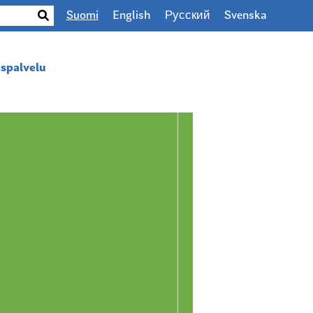
Suomi
English
Русский
Svenska
spalvelu