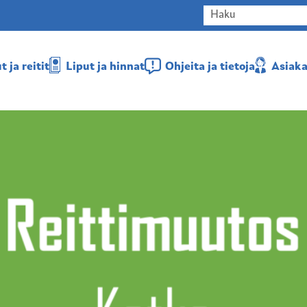
 ja reitit
Liput ja hinnat
Ohjeita ja tietoja
Asiaka