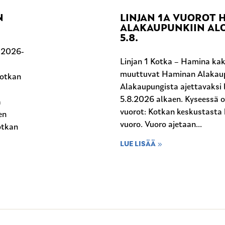
N
LINJAN 1A VUOROT
ALAKAUPUNKIIN ALO
5.8.
n 2026-
Linjan 1 Kotka – Hamina kak
muuttuvat Haminan Alakaup
Kotkan
Alakaupungista ajettavaksi l
5.8.2026 alkaen. Kyseessä 
a
vuorot: Kotkan keskustasta 
en
vuoro. Vuoro ajetaan...
otkan
LUE LISÄÄ