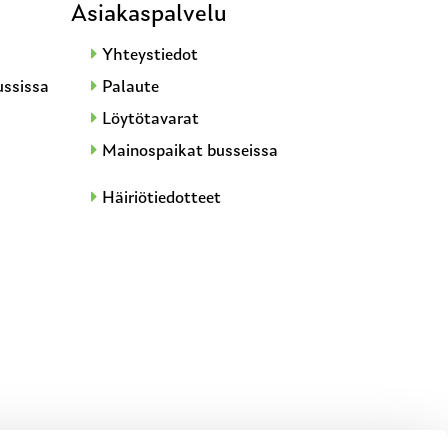
Asiakaspalvelu
Yhteystiedot
ussissa
Palaute
Löytötavarat
Mainospaikat busseissa
Häiriötiedotteet