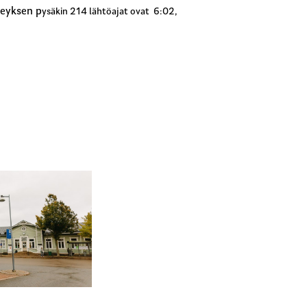
teyksen p
ysäkin 214 lähtöajat ovat 6:02,