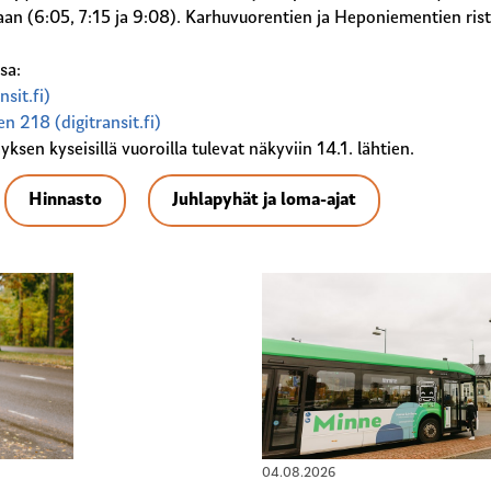
laan (6:05, 7:15 ja 9:08). Karhuvuorentien ja Heponiementien ris
sa:
sit.fi)
n 218 (digitransit.fi)
yksen kyseisillä vuoroilla tulevat näkyviin 14.1. lähtien.
Hinnasto
Juhlapyhät ja loma-ajat
04.08.2026