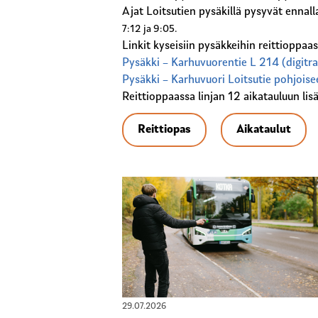
Ajat Loitsutien pysäkillä pysyvät ennal
7:12 ja 9:05.
Linkit kyseisiin pysäkkeihin reittioppaas
Pysäkki – Karhuvuorentie L 214 (digitran
Pysäkki – Karhuvuori Loitsutie pohjoisee
Reittioppaassa linjan 12 aikatauluun lisä
Reittiopas
Aikataulut
29.07.2026