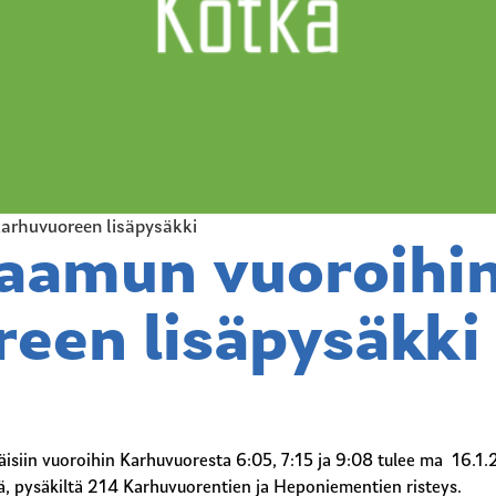
Karhuvuoreen lisäpysäkki
 aamun vuoroihi
een lisäpysäkki
isiin vuoroihin Karhuvuoresta 6:05, 7:15 ja 9:08 tulee ma 16.1.
tä, pysäkiltä 214 Karhuvuorentien ja Heponiementien risteys.