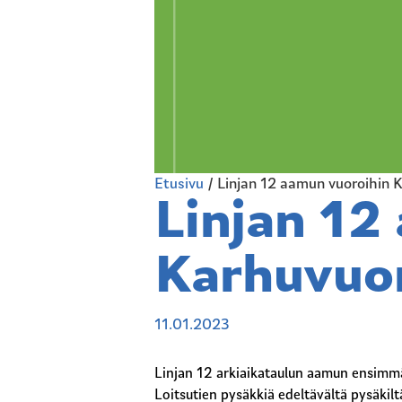
Etusivu
/
Linjan 12 aamun vuoroihin 
Linjan 12
Karhuvuor
11.01.2023
Linjan 12 arkiaikataulun aamun ensimmä
Loitsutien pysäkkiä edeltävältä pysäkil