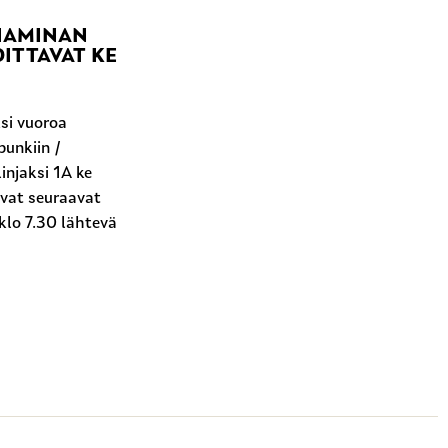
 HAMINAN
ITTAVAT KE
si vuoroa
unkiin /
injaksi 1A ke
ovat seuraavat
klo 7.30 lähtevä