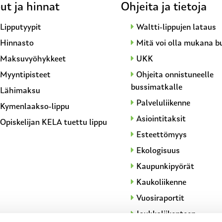
ut ja hinnat
Ohjeita ja tietoja
Lipputyypit
Waltti-lippujen lataus
Hinnasto
Mitä voi olla mukana b
Maksuvyöhykkeet
UKK
Myyntipisteet
Ohjeita onnistuneelle
bussimatkalle
Lähimaksu
Palveluliikenne
Kymenlaakso-lippu
Asiointitaksit
Opiskelijan KELA tuettu lippu
Esteettömyys
Ekologisuus
Kaupunkipyörät
Kaukoliikenne
Vuosiraportit
Joukkoliikenteen