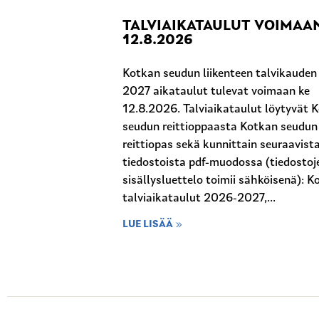
TALVIAIKATAULUT VOIMAA
12.8.2026
Kotkan seudun liikenteen talvikaude
2027 aikataulut tulevat voimaan ke
12.8.2026. Talviaikataulut löytyvät 
seudun reittioppaasta Kotkan seudun
reittiopas sekä kunnittain seuraavist
tiedostoista pdf-muodossa (tiedostoj
sisällysluettelo toimii sähköisenä): K
talviaikataulut 2026-2027,...
LUE LISÄÄ