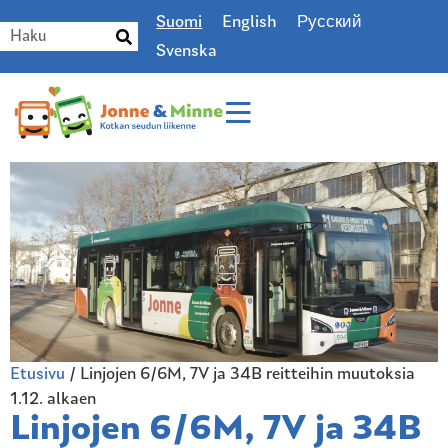
Suomi
English
Русский
Svenska
Etusivu
/
Linjojen 6/6M, 7V ja 34B reitteihin muutoksia
1.12. alkaen
Linjojen 6/6M, 7V ja 34B