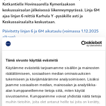
Kotkantielle Hovinsaarella Kymenlaakson
keskussairaalan jälkeisessä liikenneympyrässä. Linja 6M
ajaa linjan 6 reittiä Karhula Y -pysäkille asti ja
Keskussairaalalta keskustaan.
Päivitetty linjan 6 ja 6M aikataulu (voimassa 1.12.2025
alkaen)
Linja 7V
Tämä sivusto käyttää evästeitä
Pysäkit
Karhula A (Ahlströmintie itään, K1201)
ja
Käytämme evästeitä tarjoamamme sisällön ja mainosten
Karhula B (Ahlströmintie länteen, K1202)
jäävät kaikilla
räätälöimiseen, sosiaalisen median ominaisuuksien
linjan 7V vuorojen reitiltä pois, eli lähtö- sekä
tukemiseen ja kävijämäärämme analysoimiseen. Lisäksi
päätepysäkkinä toimii
Karhula C (Vesitorninkatu etelään,
jaamme sosiaalisen median, mainosalan ja analytiikka-
K1203)
.
alan kumppaneillemme tietoja siitä, miten käytät
sivustoamme. Kumppanimme voivat yhdistää näitä tietoja
Linja-auto lähtee
Karhula C
-pysäkiltä ja kääntyy
muihin tietoihin, joita olet antanut heille tai joita on kerätty,
liikenneympyrässä, jonka jälkeen se jatkaa normaalisti