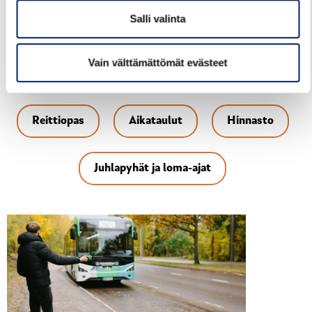
Salli valinta
Linjan aikataulut eivät muutu.
Linjan 34B 1.12. voimaan tuleva reitti reittioppaassa
Vain välttämättömät evästeet
Päivitetty linjan 34B aikataulu-sivu
Reittiopas
Aikataulut
Hinnasto
Juhlapyhät ja loma-ajat