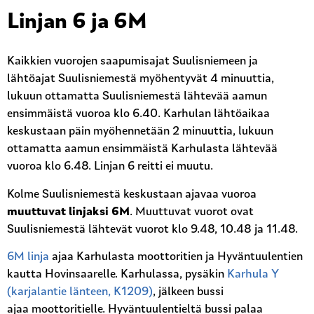
Linjan 6 ja 6M
Kaikkien vuorojen saapumisajat Suulisniemeen ja
lähtöajat Suulisniemestä myöhentyvät 4 minuuttia,
lukuun ottamatta Suulisniemestä lähtevää aamun
ensimmäistä vuoroa klo 6.40. Karhulan lähtöaikaa
keskustaan päin myöhennetään 2 minuuttia, lukuun
ottamatta aamun ensimmäistä Karhulasta lähtevää
vuoroa klo 6.48. Linjan 6 reitti ei muutu.
Kolme Suulisniemestä keskustaan ajavaa vuoroa
muuttuvat linjaksi 6M
. Muuttuvat vuorot ovat
Suulisniemestä lähtevät vuorot klo 9.48, 10.48 ja 11.48.
6M linja
ajaa Karhulasta moottoritien ja Hyväntuulentien
kautta Hovinsaarelle. Karhulassa, pysäkin
Karhula Y
(karjalantie länteen, K1209)
, jälkeen bussi
ajaa moottoritielle. Hyväntuulentieltä bussi palaa