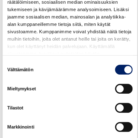
räätälöimiseen, sosiaalisen median ominaisuuksien
tukemiseen ja kävijämäärämme analysoimiseen. Lisäksi
Reittiopas
Aikataulut
Hinnasto
jaamme sosiaalisen median, mainosalan ja analytiikka-
alan kumppaneillemme tietoja siitä, miten käytät
Juhlapyhät ja loma-ajat
sivustoamme. Kumppanimme voivat yhdistää näitä tietoja
muihin tietoihin, joita olet antanut heille tai joita on kerätty,
kun olet käyttänyt heidän palvelujaan. Käyttämällä
sivustoamme, hyväksyt evästeiden käytön.
Suostumuksen
Välttämätön
valinta
Mieltymykset
Tilastot
29.07.2026
TALVIAIKATAULUT VOIMAAN
Markkinointi
12.8.2026