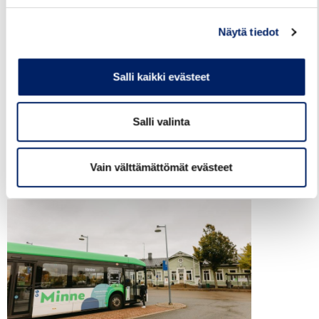
Kotkan seudun liikenteen talvikauden 2026-
2027 aikataulut tulevat voimaan ke
Näytä tiedot
12.8.2026. Talviaikataulut löytyvät Kotkan
seudun reittioppaasta Kotkan seudun
Salli kaikki evästeet
reittiopas sekä kunnittain seuraavista
tiedostoista pdf-muodossa (tiedostojen
sisällysluettelo toimii sähköisenä): Kotkan
Salli valinta
talviaikataulut 2026-2027,...
LUE LISÄÄ
Vain välttämättömät evästeet