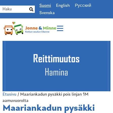
Suomi
English
Русский
Svenska
Etusivu
/
Maariankadun pysäkki pois linjan 1M
aamuvuorolta
Maariankadun pysäkki