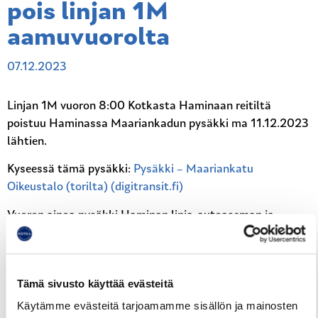
pois linjan 1M
aamuvuorolta
07.12.2023
Linjan 1M vuoron 8:00 Kotkasta Haminaan reitiltä
poistuu Haminassa Maariankadun pysäkki ma 11.12.2023
lähtien.
Kyseessä tämä pysäkki:
Pysäkki – Maariankatu
Oikeustalo (torilta) (digitransit.fi)
Vuoron ainoa pysäkki Haminan linja-autoaseman ja
Alakaupungin välillä on jatkossa Haminan Torin pysäkki
Kaivokadulla.
Muutos tulee näkyviin reittioppaaseen pe 8.12. lähtien ja
Tämä sivusto käyttää evästeitä
reittimuutos tulee näkyviin myös pdf-aikatauluun.
Käytämme evästeitä tarjoamamme sisällön ja mainosten