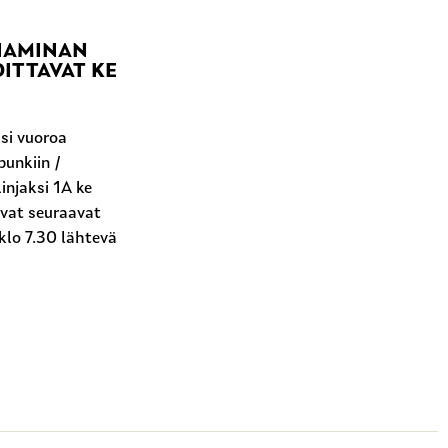
 HAMINAN
ITTAVAT KE
si vuoroa
unkiin /
injaksi 1A ke
ovat seuraavat
klo 7.30 lähtevä