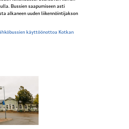
dulla. Bussien saapumiseen asti
usta alkaneen uuden liikennöintijakson
sähköbussien käyttöönottoa Kotkan