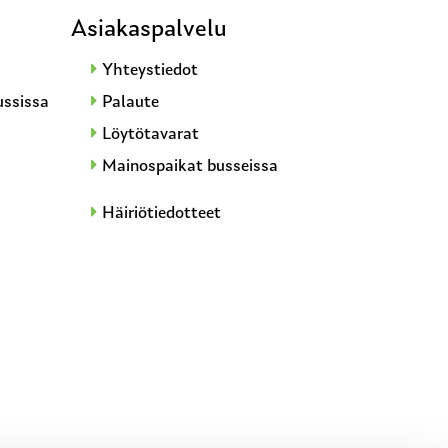
Asiakaspalvelu
Yhteystiedot
ussissa
Palaute
Löytötavarat
Mainospaikat busseissa
Häiriötiedotteet