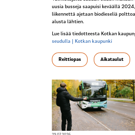
uusia busseja saapuisi keväällä 2024,
liikennettä ajetaan biodieseliä poltt
alusta lähtien.
Lue lisää tiedotteesta Kotkan kaupun
seudulla | Kotkan kaupunki
Reittiopas
Aikataulut
29.07.2026