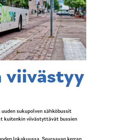
viivästyy
ön uuden sukupolven sähköbussit
 kuitenkin viivästyttävät bussien
uoden lokakuussa. Seuraavan kerran