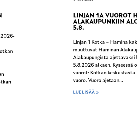
N
LINJAN 1A VUOROT
ALAKAUPUNKIIN ALO
5.8.
n 2026-
Linjan 1 Kotka – Hamina kak
muuttuvat Haminan Alakaup
Kotkan
Alakaupungista ajettavaksi l
5.8.2026 alkaen. Kyseessä 
a
vuorot: Kotkan keskustasta 
en
vuoro. Vuoro ajetaan...
otkan
LUE LISÄÄ