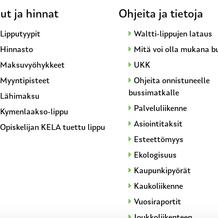
ut ja hinnat
Ohjeita ja tietoja
Lipputyypit
Waltti-lippujen lataus
Hinnasto
Mitä voi olla mukana b
Maksuvyöhykkeet
UKK
Myyntipisteet
Ohjeita onnistuneelle
bussimatkalle
Lähimaksu
Palveluliikenne
Kymenlaakso-lippu
Asiointitaksit
Opiskelijan KELA tuettu lippu
Esteettömyys
Ekologisuus
Kaupunkipyörät
Kaukoliikenne
Vuosiraportit
Joukkoliikenteen