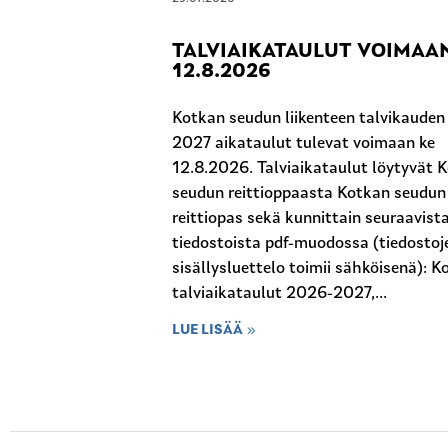
TALVIAIKATAULUT VOIMAA
12.8.2026
Kotkan seudun liikenteen talvikaude
2027 aikataulut tulevat voimaan ke
12.8.2026. Talviaikataulut löytyvät 
seudun reittioppaasta Kotkan seudun
reittiopas sekä kunnittain seuraavist
tiedostoista pdf-muodossa (tiedostoj
sisällysluettelo toimii sähköisenä): K
talviaikataulut 2026-2027,...
LUE LISÄÄ