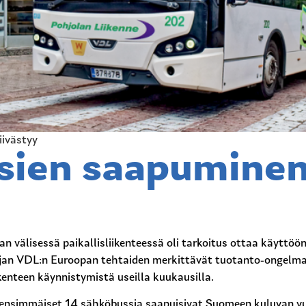
ivästyy
ien saapuminen 
n välisessä paikallisliikenteessä oli tarkoitus ottaa käyttö
jan VDL:n Euroopan tehtaiden merkittävät tuotanto-ongelmat
enteen käynnistymistä useilla kuukausilla.
ensimmäiset 14 sähköbussia saapuisivat Suomeen kuluvan v