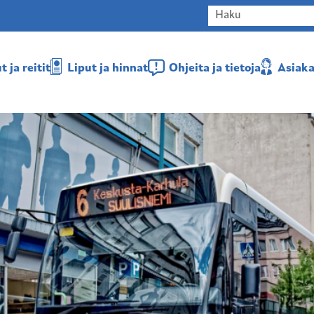
 ja reitit
Liput ja hinnat
Ohjeita ja tietoja
Asiaka