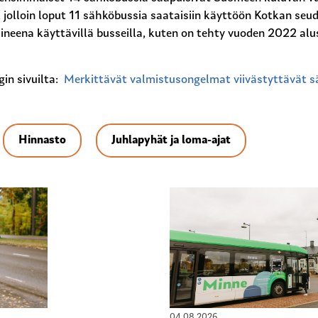
 jolloin loput 11 sähköbussia saataisiin käyttöön Kotkan seu
oaineena käyttävillä busseilla, kuten on tehty vuoden 2022 al
gin sivuilta:
Merkittävät valmistusongelmat viivästyttävät 
Hinnasto
Juhlapyhät ja loma-ajat
04.08.2026