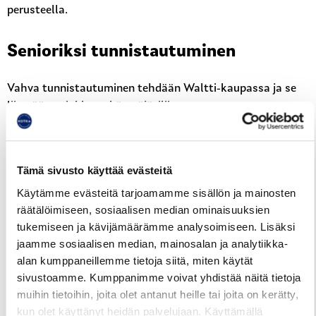
perusteella.
Senioriksi tunnistautuminen
Vahva tunnistautuminen tehdään Waltti-kaupassa ja se
liitetään asiakkaan käyttäjätiliin.
Asiakkaan täytyy ensin rekisteröityä
Waltti-
kauppaan
tai mobiilisovellukseen.
Tämä sivusto käyttää evästeitä
Rekisteröitymisen jälkeen asiakas kirjautuu Waltti-
kauppaan ja tunnistautuu vahvasti omilla
Käytämme evästeitä tarjoamamme sisällön ja mainosten
verkkopankkitunnuksilla tai mobiilivarmenteella
räätälöimiseen, sosiaalisen median ominaisuuksien
Tunnistaudu vahvasti
-painikkeesta.
tukemiseen ja kävijämäärämme analysoimiseen. Lisäksi
Tunnistautuminen voidaan aloittaa myös
jaamme sosiaalisen median, mainosalan ja analytiikka-
alan kumppaneillemme tietoja siitä, miten käytät
mobiilisovelluksesta, josta asiakas ohjataan Waltti-
sivustoamme. Kumppanimme voivat yhdistää näitä tietoja
kauppaan tunnistautumista varten.
muihin tietoihin, joita olet antanut heille tai joita on kerätty,
kun olet käyttänyt heidän palvelujaan. Käyttämällä