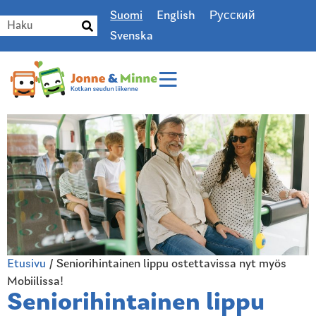
Suomi
English
Русский
Svenska
Etusivu
/
Seniorihintainen lippu ostettavissa nyt myös
Mobiilissa!
Seniorihintainen lippu