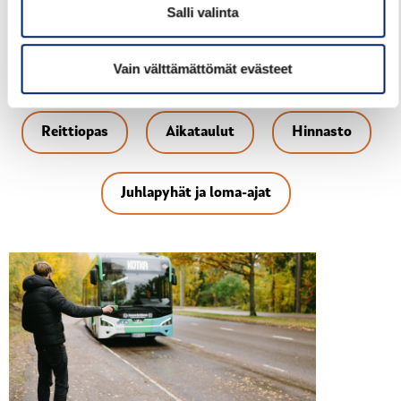
voimassaoloajan sillä vyöhykevälillä, jolle lippu on
Salli valinta
hankittu. Kun lipun voimassaolo päättyy, matkan saa
matkustaa loppuun lipun voimassaolovyöhykkeillä, mutta
Vain välttämättömät evästeet
vaihtoa ei enää sallita.
Reittiopas
Aikataulut
Hinnasto
Juhlapyhät ja loma-ajat