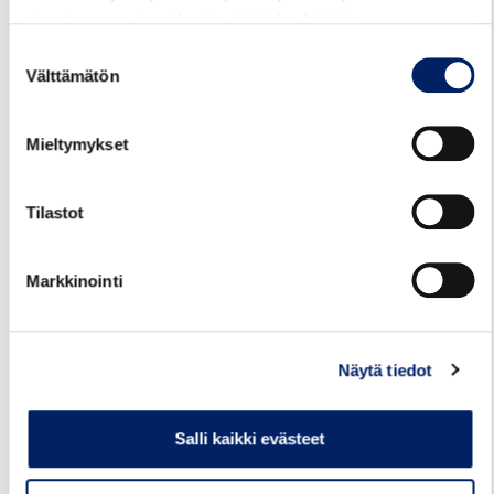
sivustoamme, hyväksyt evästeiden käytön.
Suostumuksen
Välttämätön
valinta
Mieltymykset
“Tunnistaudu vahvasti” -painike
Tilastot
Tunnistautumisen jälkeen asiakas voi ostaa
seniorilippuja, jos senioriasiakasryhmälle asetettu
ikäehto täyttyy.
Markkinointi
Matkustaessa lipun QR-koodi luetaan lukijalaitteella
ajoneuvoon noustessa. Huom. jos puhelimen kello on
Näytä tiedot
väärässä ajassa, sovellus on suljettu tai puhelimella ei ole
verkkoyhteyttä, ajan tasalla olevaa lippua ei voida
näyttää.
Salli kaikki evästeet
Mobiililipulla voi matkustaa rajattomasti lipussa näkyvän