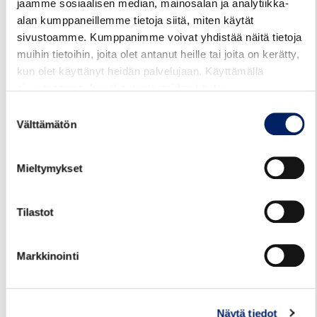
jaamme sosiaalisen median, mainosalan ja analytiikka-
alan kumppaneillemme tietoja siitä, miten käytät
sivustoamme. Kumppanimme voivat yhdistää näitä tietoja
muihin tietoihin, joita olet antanut heille tai joita on kerätty,
kun olet käyttänyt heidän palvelujaan. Käyttämällä
sivustoamme, hyväksyt evästeiden käytön.
Suostumuksen
Välttämätön
valinta
Mieltymykset
29.07.2026
TALVIAIKATAULUT VOIMAAN
Tilastot
12.8.2026
Markkinointi
Kotkan seudun liikenteen talvikauden 2026-
2027 aikataulut tulevat voimaan ke
12.8.2026. Talviaikataulut löytyvät Kotkan
seudun reittioppaasta Kotkan seudun
Näytä tiedot