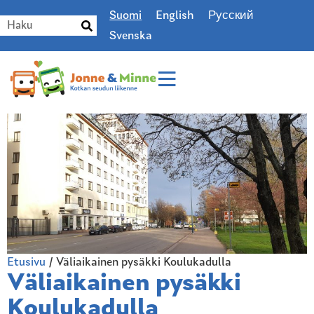
Suomi
English
Русский
Svenska
Etusivu
/
Väliaikainen pysäkki Koulukadulla
Väliaikainen pysäkki
Koulukadulla