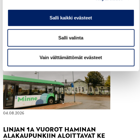
reittiopas sekä kunnittain seuraavista
tiedostoista pdf-muodossa (tiedostojen
Salli kaikki evästeet
sisällysluettelo toimii sähköisenä): Kotkan
talviaikataulut 2026-2027,...
Salli valinta
LUE LISÄÄ
Vain välttämättömät evästeet
04.08.2026
LINJAN 1A VUOROT HAMINAN
ALAKAUPUNKIIN ALOITTAVAT KE