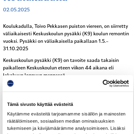
02.05.2025
Koulukadulla, Toivo Pekkasen puiston viereen, on siirretty
väliaikaisesti Keskuskoulun pysäkki (K9) koulun remontin
vuoksi. Pysäkki on väliaikaisella paikallaan 1.5.–
31.10.2025
Keskuskoulun pysäkki (K9) on tavoite saada takaisin
paikalleen Keskuskoulun eteen viikon 44 aikana eli
lokakuun loppuun mennessä.
Keskuskadulle, liikennevaloristeysten väliin, avautuu
väliaikainen pysäkki viimeistään 2.6..
Tämä sivusto käyttää evästeitä
Reittiopas
Aikataulut
Hinnasto
Käytämme evästeitä tarjoamamme sisällön ja mainosten
räätälöimiseen, sosiaalisen median ominaisuuksien
tukemiseen ja kävijämäärämme analysoimiseen. Lisäksi
Juhlapyhät ja loma-ajat