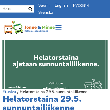
Suomi
English
Русский
Svenska
Etusivu
/
Helatorstaina 29.5. sunnuntailiikenne
Helatorstaina 29.5.
sunnuntailiikenne