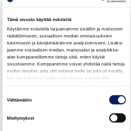
Kesän 2023 uutinen:
Sähköbussien saapuminen viivästyy
Tiedote Kotkan kaupungin sivuilla (20.11.2023):
Tämä sivusto käyttää evästeitä
Sähköbussien saapuminen viipyy edelleen | Kotkan
Käytämme evästeitä tarjoamamme sisällön ja mainosten
kaupunki
räätälöimiseen, sosiaalisen median ominaisuuksien
tukemiseen ja kävijämäärämme analysoimiseen. Lisäksi
Päivitys 3.5.2024:
ensimmäiset sähköbussit otetaan
jaamme sosiaalisen median, mainosalan ja analytiikka-
uuden tiedon mukaan Kotkassa käyttöön touko-kesäkuun
alan kumppaneillemme tietoja siitä, miten käytät
2024 vaihteessa ja loput kesäkauden 2024 aikana
sivustoamme. Kumppanimme voivat yhdistää näitä tietoja
muihin tietoihin, joita olet antanut heille tai joita on kerätty,
Reittiopas
Aikataulut
Hinnasto
kun olet käyttänyt heidän palvelujaan. Käyttämällä
sivustoamme, hyväksyt evästeiden käytön.
Suostumuksen
Juhlapyhät ja loma-ajat
Välttämätön
valinta
Mieltymykset