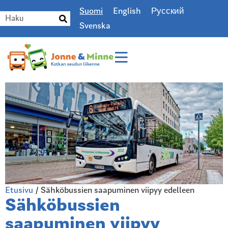
Suomi
English
Русский
Svenska
Etusivu
/
Sähköbussien saapuminen viipyy edelleen
Sähköbussien
saapuminen viipyy